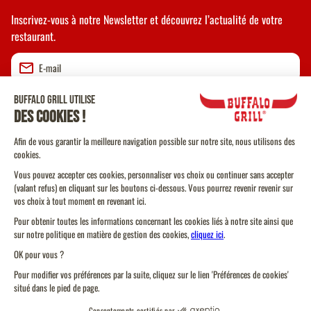
Inscrivez-vous à notre Newsletter et découvrez l’actualité de votre
restaurant.
Valider
CGU
CGV Vente à emporter
CGU Programme de Fidélité
Politique Cookies
Protection des données personnelles
Plan du site
Toujours un
Toujours un
Trouver un restaurant
Trouver un restaurant
Code de conduite
restaurant près d'ici
restaurant près d'ici