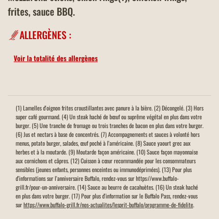
frites, sauce BBQ.
ALLERGÈNES :
Voir la totalité des allergènes
(1) Lamelles d'oignon frites croustillantes avec panure à la bière. (2) Décongelé. (3) Hors
super café gourmand. (4) Un steak haché de bœuf ou suprême végétal en plus dans votre
burger. (5) Une tranche de fromage ou trois tranches de bacon en plus dans votre burger.
(6) Jus et nectars à base de concentrés. (7) Accompagnements et sauces à volonté hors
menus, potato burger, salades, œuf poché à l'américaine. (8) Sauce yaourt grec aux
herbes et à la moutarde. (9) Moutarde façon américaine. (10) Sauce façon mayonnaise
aux cornichons et câpres. (12) Cuisson à cœur recommandée pour les consommateurs
sensibles (jeunes enfants, personnes enceintes ou immunodéprimées). (13) Pour plus
d'informations sur l'anniversaire Buffalo, rendez-vous sur https://www.buffalo-
grill.fr/pour-un-anniversaire. (14) Sauce au beurre de cacahuètes. (16) Un steak haché
en plus dans votre burger. (17) Pour plus d'information sur le Buffalo Pass, rendez-vous
sur
https://www.buffalo-grill.fr/nos-actualites/lesprit-buffalo/programme-de-fidelite
.