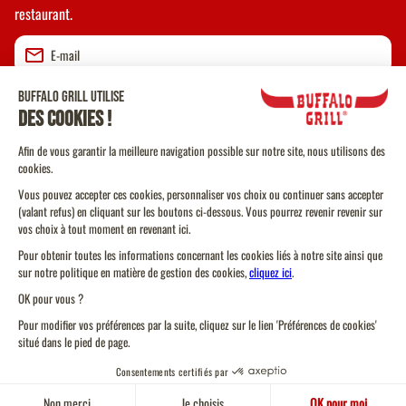
restaurant.
Valider
CGU
CGV Vente à emporter
CGU Programme de Fidélité
Politique Cookies
Protection des données personnelles
Toujours un
Plan du site
Trouver un restaurant
restaurant près d'ici
Code de conduite
Gérez vos cookies
Pour votre santé, pratiquez une activité physique régulière.