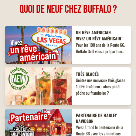
QUOI DE NEUF CHEZ BUFFALO ?
UN RÊVE AMÉRICIAN
VIVEZ UN RÊVE AMÉRICAIN !
Pour les 100 ans de la Route 66,
Buffalo Grill vous a préparé un
voyage iconique pour 4
personnes, de l’Arizona à Las
Vegas.
THÉS GLACÉS
Goûtez nos nouveaux thés glacés
100% fraîcheur : alors plutôt
pêche ou framboise ?
PARTENAIRE DE HARLEY-
DAVIDSON
Vivez à fond le centenaire de la
Route 66 avec les animations