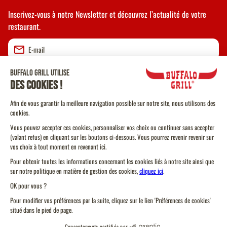
Inscrivez-vous à notre Newsletter et découvrez l’actualité de votre
restaurant.
Valider
CGU
CGV Vente à emporter
CGU Programme de Fidélité
Politique Cookies
Protection des données personnelles
Plan du site
Toujours un
Toujours un
Trouver un restaurant
Trouver un restaurant
Code de conduite
restaurant près d'ici
restaurant près d'ici