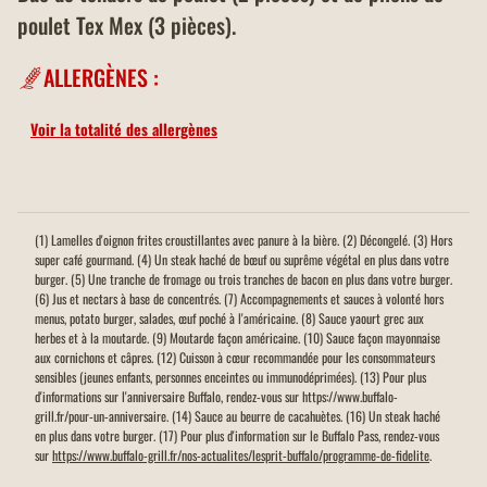
poulet Tex Mex (3 pièces).
ALLERGÈNES :
Voir la totalité des allergènes
(1) Lamelles d'oignon frites croustillantes avec panure à la bière. (2) Décongelé. (3) Hors
super café gourmand. (4) Un steak haché de bœuf ou suprême végétal en plus dans votre
burger. (5) Une tranche de fromage ou trois tranches de bacon en plus dans votre burger.
(6) Jus et nectars à base de concentrés. (7) Accompagnements et sauces à volonté hors
menus, potato burger, salades, œuf poché à l'américaine. (8) Sauce yaourt grec aux
herbes et à la moutarde. (9) Moutarde façon américaine. (10) Sauce façon mayonnaise
aux cornichons et câpres. (12) Cuisson à cœur recommandée pour les consommateurs
sensibles (jeunes enfants, personnes enceintes ou immunodéprimées). (13) Pour plus
d'informations sur l'anniversaire Buffalo, rendez-vous sur https://www.buffalo-
grill.fr/pour-un-anniversaire. (14) Sauce au beurre de cacahuètes. (16) Un steak haché
en plus dans votre burger. (17) Pour plus d'information sur le Buffalo Pass, rendez-vous
sur
https://www.buffalo-grill.fr/nos-actualites/lesprit-buffalo/programme-de-fidelite
.