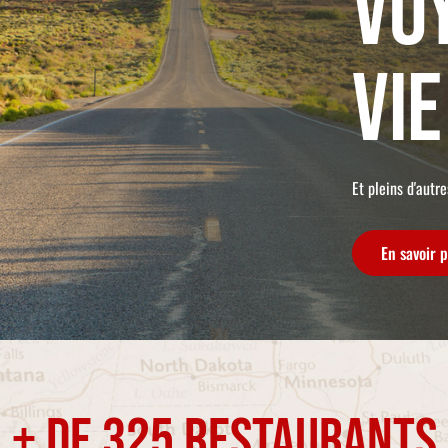
vo
vie
Et pleins d'autr
En savoir p
+ de 325 restaurants