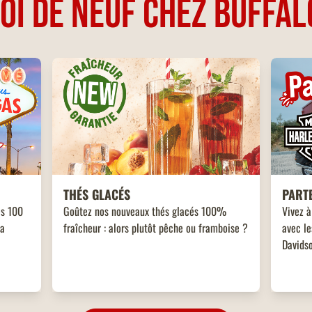
OI DE NEUF CHEZ BUFFAL
THÉS GLACÉS
PART
es 100
Goûtez nos nouveaux thés glacés 100%
Vivez à
 a
fraîcheur : alors plutôt pêche ou framboise ?
avec le
Davidso