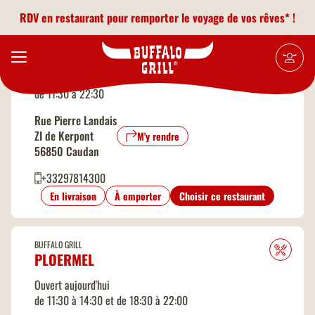
Aller au contenu principal
3
Leaflet
|
©
OpenStreetMap
contributors
RDV en restaurant pour remporter le voyage de vos rêves* !
BUFFALO GRILL
CAUDAN
Ouvert aujourd'hui
de 11:30 à 22:30
Rue Pierre Landais
ZI de Kerpont
M'y rendre
56850 Caudan
+33297814300
En livraison
À emporter
Choisir ce restaurant
BUFFALO GRILL
PLOERMEL
Ouvert aujourd'hui
de 11:30 à 14:30 et de 18:30 à 22:00