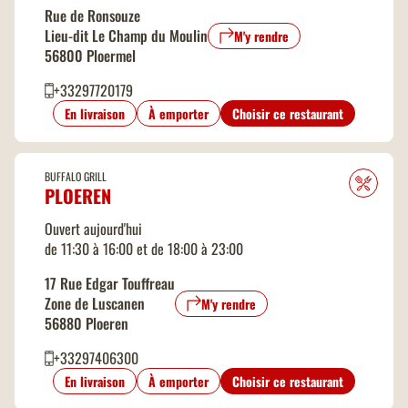
Rue de Ronsouze
Lieu-dit Le Champ du Moulin
M'y rendre
56800 Ploermel
+33297720179
En livraison
À emporter
Choisir ce restaurant
BUFFALO GRILL
PLOEREN
Ouvert aujourd'hui
de 11:30 à 16:00 et de 18:00 à 23:00
17 Rue Edgar Touffreau
Zone de Luscanen
M'y rendre
56880 Ploeren
+33297406300
En livraison
À emporter
Choisir ce restaurant