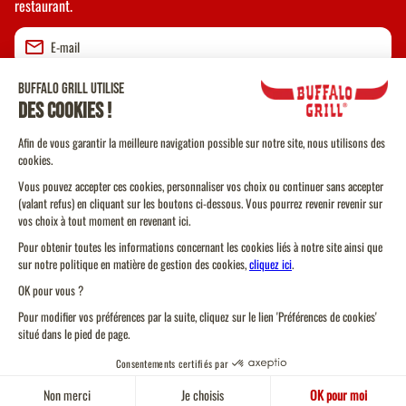
restaurant.
Valider
CGU
CGV Vente à emporter
CGU Programme de Fidélité
Politique Cookies
Protection des données personnelles
Plan du site
Toujours un
Trouver un restaurant
Code de conduite
restaurant près d'ici
Gérez vos cookies
Pour votre santé, pratiquez une activité physique régulière.