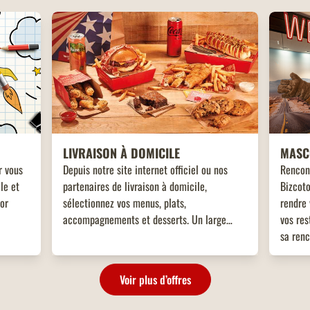
LIVRAISON À DOMICILE
MASC
r vous
Depuis notre site internet officiel ou nos
Rencon
le et
partenaires de livraison à domicile,
Bizcoto
tor
sélectionnez vos menus, plats,
rendre 
accompagnements et desserts. Un large
vos res
choix de plats vous attend, adaptés à toutes
sa renc
les envies !
enfant
!
Voir plus d’offres