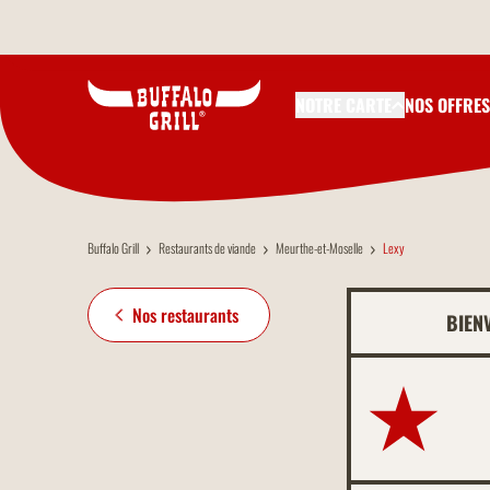
Aller au contenu principal
NOTRE CARTE
NOS OFFRES
Buffalo Grill
Restaurants de viande
Meurthe-et-Moselle
Lexy
Nos restaurants
BIEN