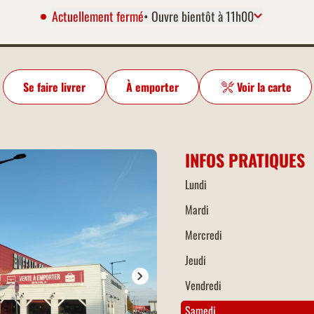
Actuellement fermé
• Ouvre bientôt à 11h00
Lundi
11:00 à 22:30
Mardi
11:00 à 22:30
Mercredi
11:00 à 22:30
Se faire livrer
À emporter
Voir la carte
Jeudi
11:00 à 22:30
Vendredi
11:00 à 23:00
Samedi
11:00 à 23:00
Dimanche
11:00 à 22:30
INFOS PRATIQUES
Lundi
Mardi
Mercredi
Jeudi
Vendredi
Samedi