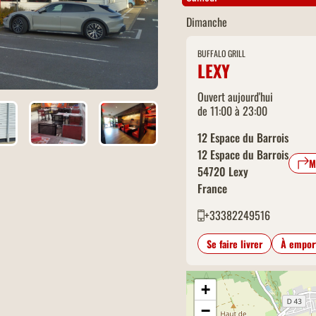
Dimanche
BUFFALO GRILL
LEXY
Ouvert aujourd'hui
de 11:00 à 23:00
12 Espace du Barrois
12 Espace du Barrois
M
54720
Lexy
France
+33382249516
Se faire livrer
À empor
+
−