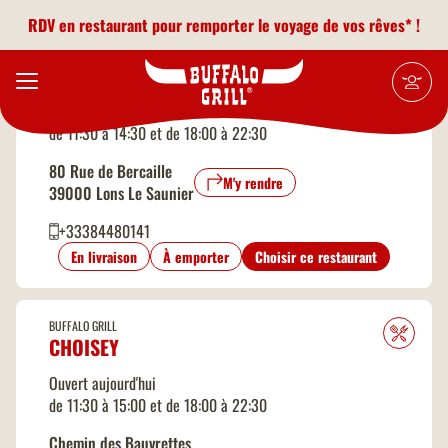
Aller au contenu principal
2
Leaflet
|
©
OpenStreetMap
contributors
RDV en restaurant pour remporter le voyage de vos rêves* !
BUFFALO GRILL
LONS LE SAUNIER
Ouvert aujourd'hui
de 11:30 à 14:30 et de 18:00 à 22:30
80 Rue de Bercaille
M'y rendre
39000 Lons Le Saunier
+33384480141
En livraison
À emporter
Choisir ce restaurant
BUFFALO GRILL
CHOISEY
Ouvert aujourd'hui
de 11:30 à 15:00 et de 18:00 à 22:30
Chemin des Bauvrettes