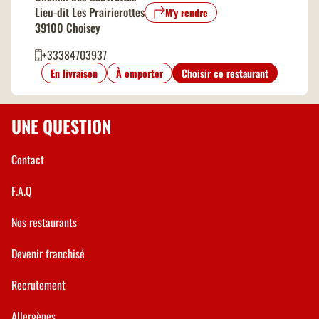
Lieu-dit Les Prairierottes
M'y rendre
39100 Choisey
+33384703937
En livraison
À emporter
Choisir ce restaurant
UNE QUESTION
Contact
F.A.Q
Nos restaurants
Devenir franchisé
Recrutement
Allergènes