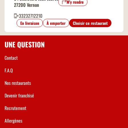
M'y rendre
27200 Vernon
+33232712210
En livraison
À emporter
Choisir ce restaurant
UNE QUESTION
Contact
F.A.Q
Nos restaurants
Devenir franchisé
Recrutement
Allergènes