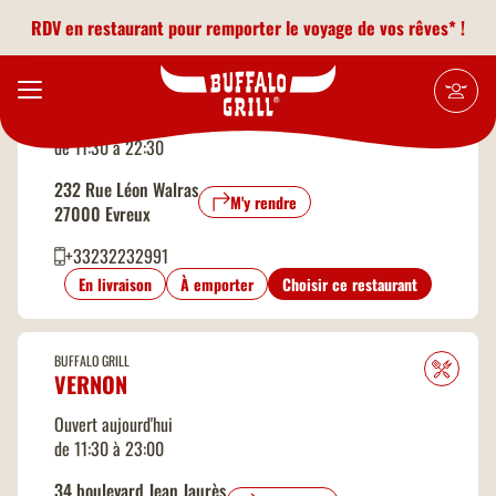
Aller au contenu principal
2
Leaflet
|
©
OpenStreetMap
contributors
RDV en restaurant pour remporter le voyage de vos rêves* !
BUFFALO GRILL
EVREUX
Ouvert aujourd'hui
de 11:30 à 22:30
232 Rue Léon Walras
M'y rendre
27000 Evreux
+33232232991
En livraison
À emporter
Choisir ce restaurant
BUFFALO GRILL
VERNON
Ouvert aujourd'hui
de 11:30 à 23:00
34 boulevard Jean Jaurès