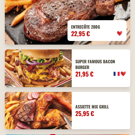
ENTRECÔTE 280G
22,95 €
SUPER FAMOUS BACON
BURGER
21,95 €
ASSIETTE MIX GRILL
25,95 €