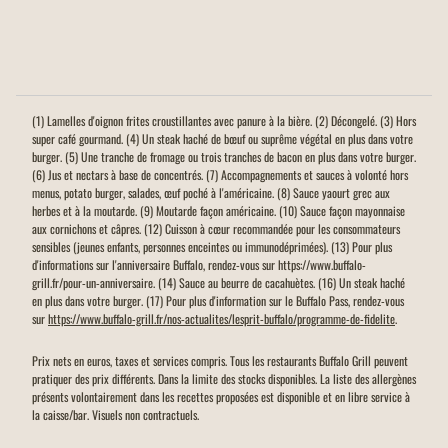
(1) Lamelles d'oignon frites croustillantes avec panure à la bière. (2) Décongelé. (3) Hors
super café gourmand. (4) Un steak haché de bœuf ou suprême végétal en plus dans votre
burger. (5) Une tranche de fromage ou trois tranches de bacon en plus dans votre burger.
(6) Jus et nectars à base de concentrés. (7) Accompagnements et sauces à volonté hors
menus, potato burger, salades, œuf poché à l'américaine. (8) Sauce yaourt grec aux
herbes et à la moutarde. (9) Moutarde façon américaine. (10) Sauce façon mayonnaise
aux cornichons et câpres. (12) Cuisson à cœur recommandée pour les consommateurs
sensibles (jeunes enfants, personnes enceintes ou immunodéprimées). (13) Pour plus
d'informations sur l'anniversaire Buffalo, rendez-vous sur https://www.buffalo-
grill.fr/pour-un-anniversaire. (14) Sauce au beurre de cacahuètes. (16) Un steak haché
en plus dans votre burger. (17) Pour plus d'information sur le Buffalo Pass, rendez-vous
sur
https://www.buffalo-grill.fr/nos-actualites/lesprit-buffalo/programme-de-fidelite
.
Prix nets en euros, taxes et services compris. Tous les restaurants Buffalo Grill peuvent
pratiquer des prix différents. Dans la limite des stocks disponibles. La liste des allergènes
présents volontairement dans les recettes proposées est disponible et en libre service à
la caisse/bar. Visuels non contractuels.