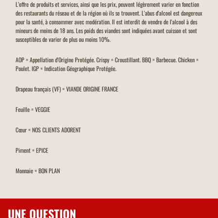
L’offre de produits et services, ainsi que les prix, peuvent légèrement varier en fonction
des restaurants du réseau et de la région où ils se trouvent. L'abus d'alcool est dangereux
pour la santé, à consommer avec modération. Il est interdit de vendre de l'alcool à des
mineurs de moins de 18 ans. Les poids des viandes sont indiquées avant cuisson et sont
susceptibles de varier de plus ou moins 10%.
AOP = Appellation d'Origine Protégée. Crispy = Croustillant. BBQ = Barbecue. Chicken =
Poulet. IGP = Indication Géographique Protégée.
Drapeau français (VF) = VIANDE ORIGINE FRANCE
Feuille = VEGGIE
Cœur = NOS CLIENTS ADORENT
Piment = EPICE
Monnaie = BON PLAN
UNE QUESTION