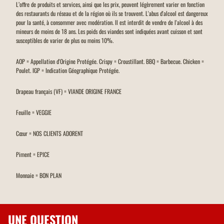
L’offre de produits et services, ainsi que les prix, peuvent légèrement varier en fonction
des restaurants du réseau et de la région où ils se trouvent. L'abus d'alcool est dangereux
pour la santé, à consommer avec modération. Il est interdit de vendre de l'alcool à des
mineurs de moins de 18 ans. Les poids des viandes sont indiquées avant cuisson et sont
susceptibles de varier de plus ou moins 10%.
AOP = Appellation d'Origine Protégée. Crispy = Croustillant. BBQ = Barbecue. Chicken =
Poulet. IGP = Indication Géographique Protégée.
Drapeau français (VF) = VIANDE ORIGINE FRANCE
Feuille = VEGGIE
Cœur = NOS CLIENTS ADORENT
Piment = EPICE
Monnaie = BON PLAN
UNE QUESTION