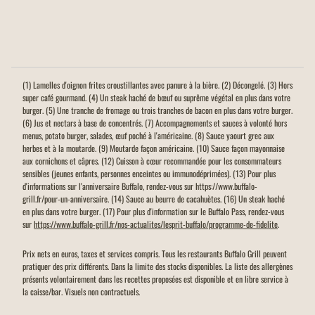
(1) Lamelles d'oignon frites croustillantes avec panure à la bière. (2) Décongelé. (3) Hors
super café gourmand. (4) Un steak haché de bœuf ou suprême végétal en plus dans votre
burger. (5) Une tranche de fromage ou trois tranches de bacon en plus dans votre burger.
(6) Jus et nectars à base de concentrés. (7) Accompagnements et sauces à volonté hors
menus, potato burger, salades, œuf poché à l'américaine. (8) Sauce yaourt grec aux
herbes et à la moutarde. (9) Moutarde façon américaine. (10) Sauce façon mayonnaise
aux cornichons et câpres. (12) Cuisson à cœur recommandée pour les consommateurs
sensibles (jeunes enfants, personnes enceintes ou immunodéprimées). (13) Pour plus
d'informations sur l'anniversaire Buffalo, rendez-vous sur https://www.buffalo-
grill.fr/pour-un-anniversaire. (14) Sauce au beurre de cacahuètes. (16) Un steak haché
en plus dans votre burger. (17) Pour plus d'information sur le Buffalo Pass, rendez-vous
sur
https://www.buffalo-grill.fr/nos-actualites/lesprit-buffalo/programme-de-fidelite
.
Prix nets en euros, taxes et services compris. Tous les restaurants Buffalo Grill peuvent
pratiquer des prix différents. Dans la limite des stocks disponibles. La liste des allergènes
présents volontairement dans les recettes proposées est disponible et en libre service à
la caisse/bar. Visuels non contractuels.