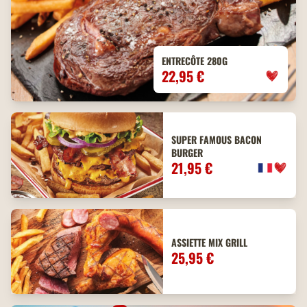
ENTRECÔTE 280G
22,95 €
SUPER FAMOUS BACON
BURGER
21,95 €
ASSIETTE MIX GRILL
25,95 €