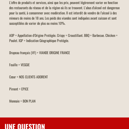
L’offre de produits et services, ainsi que les prix, peuvent légèrement varier en fonction
des restaurants du réseau et de la région où ils se trouvent. L'abus d'alcool est dangereux
pour la santé, à consommer avec modération. Il est interdit de vendre de l'alcool à des
mineurs de moins de 18 ans. Les poids des viandes sont indiquées avant cuisson et sont
susceptibles de varier de plus ou moins 10%.
AOP = Appellation d'Origine Protégée. Crispy = Croustillant. BBQ = Barbecue. Chicken =
Poulet. IGP = Indication Géographique Protégée.
Drapeau français (VF) = VIANDE ORIGINE FRANCE
Feuille = VEGGIE
Cœur = NOS CLIENTS ADORENT
Piment = EPICE
Monnaie = BON PLAN
UNE QUESTION