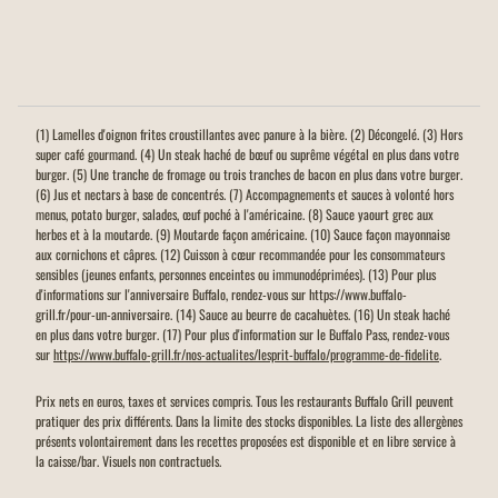
(1) Lamelles d'oignon frites croustillantes avec panure à la bière. (2) Décongelé. (3) Hors
super café gourmand. (4) Un steak haché de bœuf ou suprême végétal en plus dans votre
burger. (5) Une tranche de fromage ou trois tranches de bacon en plus dans votre burger.
(6) Jus et nectars à base de concentrés. (7) Accompagnements et sauces à volonté hors
menus, potato burger, salades, œuf poché à l'américaine. (8) Sauce yaourt grec aux
herbes et à la moutarde. (9) Moutarde façon américaine. (10) Sauce façon mayonnaise
aux cornichons et câpres. (12) Cuisson à cœur recommandée pour les consommateurs
sensibles (jeunes enfants, personnes enceintes ou immunodéprimées). (13) Pour plus
d'informations sur l'anniversaire Buffalo, rendez-vous sur https://www.buffalo-
grill.fr/pour-un-anniversaire. (14) Sauce au beurre de cacahuètes. (16) Un steak haché
en plus dans votre burger. (17) Pour plus d'information sur le Buffalo Pass, rendez-vous
sur
https://www.buffalo-grill.fr/nos-actualites/lesprit-buffalo/programme-de-fidelite
.
Prix nets en euros, taxes et services compris. Tous les restaurants Buffalo Grill peuvent
pratiquer des prix différents. Dans la limite des stocks disponibles. La liste des allergènes
présents volontairement dans les recettes proposées est disponible et en libre service à
la caisse/bar. Visuels non contractuels.