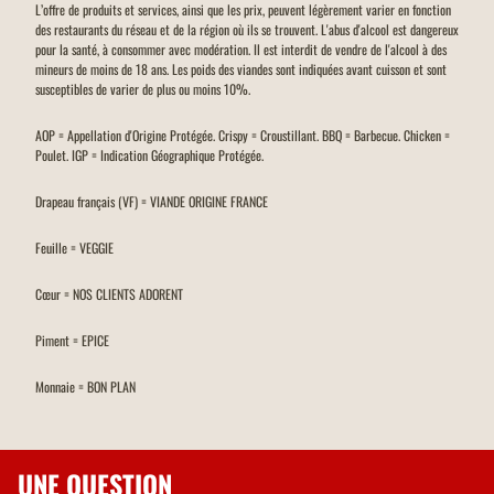
L’offre de produits et services, ainsi que les prix, peuvent légèrement varier en fonction
des restaurants du réseau et de la région où ils se trouvent. L'abus d'alcool est dangereux
pour la santé, à consommer avec modération. Il est interdit de vendre de l'alcool à des
mineurs de moins de 18 ans. Les poids des viandes sont indiquées avant cuisson et sont
susceptibles de varier de plus ou moins 10%.
AOP = Appellation d'Origine Protégée. Crispy = Croustillant. BBQ = Barbecue. Chicken =
Poulet. IGP = Indication Géographique Protégée.
Drapeau français (VF) = VIANDE ORIGINE FRANCE
Feuille = VEGGIE
Cœur = NOS CLIENTS ADORENT
Piment = EPICE
Monnaie = BON PLAN
UNE QUESTION