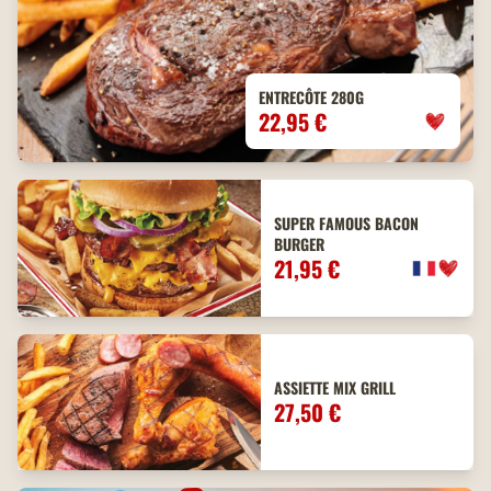
ENTRECÔTE 280G
22,95 €
SUPER FAMOUS BACON
BURGER
21,95 €
ASSIETTE MIX GRILL
27,50 €