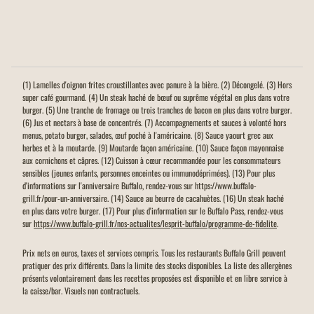
(1) Lamelles d'oignon frites croustillantes avec panure à la bière. (2) Décongelé. (3) Hors
super café gourmand. (4) Un steak haché de bœuf ou suprême végétal en plus dans votre
burger. (5) Une tranche de fromage ou trois tranches de bacon en plus dans votre burger.
(6) Jus et nectars à base de concentrés. (7) Accompagnements et sauces à volonté hors
menus, potato burger, salades, œuf poché à l'américaine. (8) Sauce yaourt grec aux
herbes et à la moutarde. (9) Moutarde façon américaine. (10) Sauce façon mayonnaise
aux cornichons et câpres. (12) Cuisson à cœur recommandée pour les consommateurs
sensibles (jeunes enfants, personnes enceintes ou immunodéprimées). (13) Pour plus
d'informations sur l'anniversaire Buffalo, rendez-vous sur https://www.buffalo-
grill.fr/pour-un-anniversaire. (14) Sauce au beurre de cacahuètes. (16) Un steak haché
en plus dans votre burger. (17) Pour plus d'information sur le Buffalo Pass, rendez-vous
sur
https://www.buffalo-grill.fr/nos-actualites/lesprit-buffalo/programme-de-fidelite
.
Prix nets en euros, taxes et services compris. Tous les restaurants Buffalo Grill peuvent
pratiquer des prix différents. Dans la limite des stocks disponibles. La liste des allergènes
présents volontairement dans les recettes proposées est disponible et en libre service à
la caisse/bar. Visuels non contractuels.