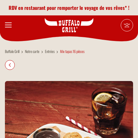
Aller au contenu principal
RDV en restaurant pour remporter le voyage de vos rêves* !
Buffalo Grill
Notre carte
Entrées
Mix tapas 16 pièces