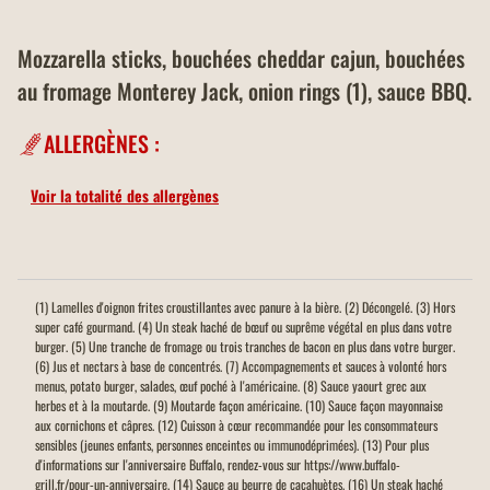
Mozzarella sticks, bouchées cheddar cajun, bouchées
au fromage Monterey Jack, onion rings (1), sauce BBQ.
ALLERGÈNES :
Voir la totalité des allergènes
(1) Lamelles d'oignon frites croustillantes avec panure à la bière. (2) Décongelé. (3) Hors
super café gourmand. (4) Un steak haché de bœuf ou suprême végétal en plus dans votre
burger. (5) Une tranche de fromage ou trois tranches de bacon en plus dans votre burger.
(6) Jus et nectars à base de concentrés. (7) Accompagnements et sauces à volonté hors
menus, potato burger, salades, œuf poché à l'américaine. (8) Sauce yaourt grec aux
herbes et à la moutarde. (9) Moutarde façon américaine. (10) Sauce façon mayonnaise
aux cornichons et câpres. (12) Cuisson à cœur recommandée pour les consommateurs
sensibles (jeunes enfants, personnes enceintes ou immunodéprimées). (13) Pour plus
d'informations sur l'anniversaire Buffalo, rendez-vous sur https://www.buffalo-
grill.fr/pour-un-anniversaire. (14) Sauce au beurre de cacahuètes. (16) Un steak haché