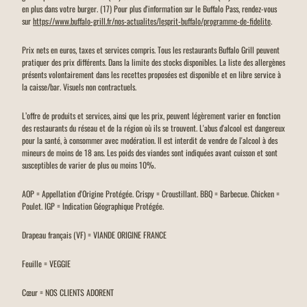
en plus dans votre burger. (17) Pour plus d'information sur le Buffalo Pass, rendez-vous
sur
https://www.buffalo-grill.fr/nos-actualites/lesprit-buffalo/programme-de-fidelite
.
Prix nets en euros, taxes et services compris. Tous les restaurants Buffalo Grill peuvent
pratiquer des prix différents. Dans la limite des stocks disponibles. La liste des allergènes
présents volontairement dans les recettes proposées est disponible et en libre service à
la caisse/bar. Visuels non contractuels.
L’offre de produits et services, ainsi que les prix, peuvent légèrement varier en fonction
des restaurants du réseau et de la région où ils se trouvent. L'abus d'alcool est dangereux
pour la santé, à consommer avec modération. Il est interdit de vendre de l'alcool à des
mineurs de moins de 18 ans. Les poids des viandes sont indiquées avant cuisson et sont
susceptibles de varier de plus ou moins 10%.
AOP = Appellation d'Origine Protégée. Crispy = Croustillant. BBQ = Barbecue. Chicken =
Poulet. IGP = Indication Géographique Protégée.
Drapeau français (VF) = VIANDE ORIGINE FRANCE
Feuille = VEGGIE
Cœur = NOS CLIENTS ADORENT