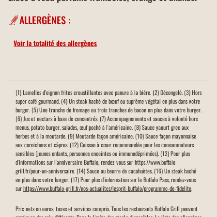
ALLERGÈNES :
Voir la totalité des allergènes
(1) Lamelles d'oignon frites croustillantes avec panure à la bière. (2) Décongelé. (3) Hors
super café gourmand. (4) Un steak haché de bœuf ou suprême végétal en plus dans votre
burger. (5) Une tranche de fromage ou trois tranches de bacon en plus dans votre burger.
(6) Jus et nectars à base de concentrés. (7) Accompagnements et sauces à volonté hors
menus, potato burger, salades, œuf poché à l'américaine. (8) Sauce yaourt grec aux
herbes et à la moutarde. (9) Moutarde façon américaine. (10) Sauce façon mayonnaise
aux cornichons et câpres. (12) Cuisson à cœur recommandée pour les consommateurs
sensibles (jeunes enfants, personnes enceintes ou immunodéprimées). (13) Pour plus
d'informations sur l'anniversaire Buffalo, rendez-vous sur https://www.buffalo-
grill.fr/pour-un-anniversaire. (14) Sauce au beurre de cacahuètes. (16) Un steak haché
en plus dans votre burger. (17) Pour plus d'information sur le Buffalo Pass, rendez-vous
sur
https://www.buffalo-grill.fr/nos-actualites/lesprit-buffalo/programme-de-fidelite
.
Prix nets en euros, taxes et services compris. Tous les restaurants Buffalo Grill peuvent