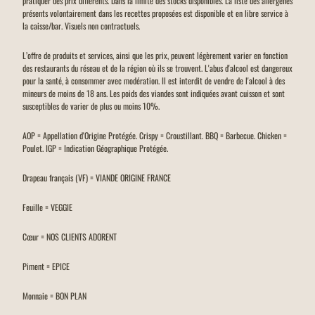
pratiquer des prix différents. Dans la limite des stocks disponibles. La liste des allergènes
présents volontairement dans les recettes proposées est disponible et en libre service à
la caisse/bar. Visuels non contractuels.
L’offre de produits et services, ainsi que les prix, peuvent légèrement varier en fonction
des restaurants du réseau et de la région où ils se trouvent. L'abus d'alcool est dangereux
pour la santé, à consommer avec modération. Il est interdit de vendre de l'alcool à des
mineurs de moins de 18 ans. Les poids des viandes sont indiquées avant cuisson et sont
susceptibles de varier de plus ou moins 10%.
AOP = Appellation d'Origine Protégée. Crispy = Croustillant. BBQ = Barbecue. Chicken =
Poulet. IGP = Indication Géographique Protégée.
Drapeau français (VF) = VIANDE ORIGINE FRANCE
Feuille = VEGGIE
Cœur = NOS CLIENTS ADORENT
Piment = EPICE
Monnaie = BON PLAN