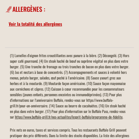
ALLERGÈNES :
Voir la totalité des allergènes
(1) Lamelles d'oignon frites croustillantes avec panure à la bière. (2) Décongelé. (3) Hors
super café gourmand. (4) Un steak haché de bœuf ou suprême végétal en plus dans votre
burger. (5) Une tranche de fromage ou trois tranches de bacon en plus dans votre burger.
(6) Jus et nectars à base de concentrés. (7) Accompagnements et sauces à volonté hors
menus, potato burger, salades, œuf poché à l'américaine. (8) Sauce yaourt grec aux
herbes et à la moutarde. (9) Moutarde façon américaine. (10) Sauce façon mayonnaise
aux cornichons et câpres. (12) Cuisson à cœur recommandée pour les consommateurs
sensibles (jeunes enfants, personnes enceintes ou immunodéprimées). (13) Pour plus
d'informations sur l'anniversaire Buffalo, rendez-vous sur https://www.buffalo-
grill.fr/pour-un-anniversaire. (14) Sauce au beurre de cacahuètes. (16) Un steak haché
en plus dans votre burger. (17) Pour plus d'information sur le Buffalo Pass, rendez-vous
sur
https://www.buffalo-grill.fr/nos-actualites/lesprit-buffalo/programme-de-fidelite
.
Prix nets en euros, taxes et services compris. Tous les restaurants Buffalo Grill peuvent
pratiquer des prix différents. Dans la limite des stocks disponibles. La liste des allergènes