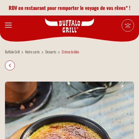
Aller au contenu principal
RDV en restaurant pour remporter le voyage de vos rêves* !
Buffalo Grill
Notre carte
Desserts
Crème brûlée