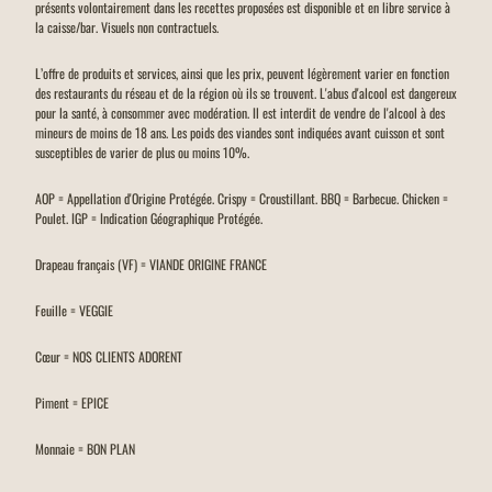
présents volontairement dans les recettes proposées est disponible et en libre service à
la caisse/bar. Visuels non contractuels.
L’offre de produits et services, ainsi que les prix, peuvent légèrement varier en fonction
des restaurants du réseau et de la région où ils se trouvent. L'abus d'alcool est dangereux
pour la santé, à consommer avec modération. Il est interdit de vendre de l'alcool à des
mineurs de moins de 18 ans. Les poids des viandes sont indiquées avant cuisson et sont
susceptibles de varier de plus ou moins 10%.
AOP = Appellation d'Origine Protégée. Crispy = Croustillant. BBQ = Barbecue. Chicken =
Poulet. IGP = Indication Géographique Protégée.
Drapeau français (VF) = VIANDE ORIGINE FRANCE
Feuille = VEGGIE
Cœur = NOS CLIENTS ADORENT
Piment = EPICE
Monnaie = BON PLAN