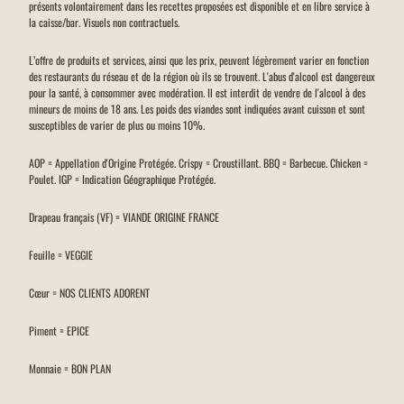
présents volontairement dans les recettes proposées est disponible et en libre service à
la caisse/bar. Visuels non contractuels.
L’offre de produits et services, ainsi que les prix, peuvent légèrement varier en fonction
des restaurants du réseau et de la région où ils se trouvent. L'abus d'alcool est dangereux
pour la santé, à consommer avec modération. Il est interdit de vendre de l'alcool à des
mineurs de moins de 18 ans. Les poids des viandes sont indiquées avant cuisson et sont
susceptibles de varier de plus ou moins 10%.
AOP = Appellation d'Origine Protégée. Crispy = Croustillant. BBQ = Barbecue. Chicken =
Poulet. IGP = Indication Géographique Protégée.
Drapeau français (VF) = VIANDE ORIGINE FRANCE
Feuille = VEGGIE
Cœur = NOS CLIENTS ADORENT
Piment = EPICE
Monnaie = BON PLAN