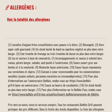
ALLERGÈNES :
Voir la totalité des allergènes
(1) Lamelles d'oignon frites croustillantes avec panure à la bière. (2) Décongelé. (3) Hors
super café gourmand. (4) Un steak haché de bœuf ou suprême végétal en plus dans votre
burger. (5) Une tranche de fromage ou trois tranches de bacon en plus dans votre burger.
(6) Jus et nectars à base de concentrés. (7) Accompagnements et sauces à volonté hors
menus, potato burger, salades, œuf poché à l'américaine. (8) Sauce yaourt grec aux
herbes et à la moutarde. (9) Moutarde façon américaine. (10) Sauce façon mayonnaise
aux cornichons et câpres. (12) Cuisson à cœur recommandée pour les consommateurs
sensibles (jeunes enfants, personnes enceintes ou immunodéprimées). (13) Pour plus
d'informations sur l'anniversaire Buffalo, rendez-vous sur https://www.buffalo-
grill.fr/pour-un-anniversaire. (14) Sauce au beurre de cacahuètes. (16) Un steak haché
en plus dans votre burger. (17) Pour plus d'information sur le Buffalo Pass, rendez-vous
sur
https://www.buffalo-grill.fr/nos-actualites/lesprit-buffalo/programme-de-fidelite
.
Prix nets en euros, taxes et services compris. Tous les restaurants Buffalo Grill peuvent
pratiquer des prix différents. Dans la limite des stocks disponibles. La liste des allergènes