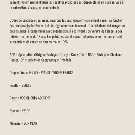
présents volontairement dans les recettes proposées est disponible et en libre service à
la caisse/bar. Visuels non contractuels.
L’offre de produits et services, ainsi que les prix, peuvent légèrement varier en fonction
des restaurants du réseau et de la région où ils se trouvent. L'abus d'alcool est dangereux
pour la santé, à consommer avec modération. Il est interdit de vendre de l'alcool à des
mineurs de moins de 18 ans. Les poids des viandes sont indiquées avant cuisson et sont
susceptibles de varier de plus ou moins 10%.
AOP = Appellation d'Origine Protégée. Crispy = Croustillant. BBQ = Barbecue. Chicken =
Poulet. IGP = Indication Géographique Protégée.
Drapeau français (VF) = VIANDE ORIGINE FRANCE
Feuille = VEGGIE
Cœur = NOS CLIENTS ADORENT
Piment = EPICE
Monnaie = BON PLAN