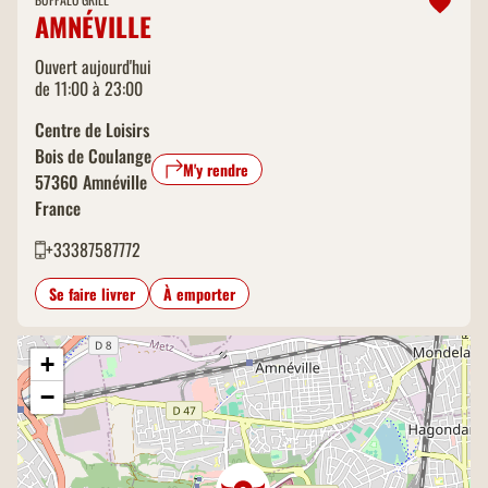
AMNÉVILLE
Ouvert aujourd'hui
de 11:00 à 23:00
Centre de Loisirs
Bois de Coulange
M'y rendre
57360
Amnéville
France
+33387587772
Se faire livrer
À emporter
+
−