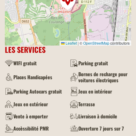
Leaflet
|
©
OpenStreetMap
contributors
LES SERVICES
WIFI gratuit
Parking gratuit
Bornes de recharge pour
Places Handicapées
voitures électriques
Parking Autocars gratuit
Jeux en intérieur
Jeux en extérieur
Terrasse
Vente à emporter
Livraison à domicile
Accèssibilité PMR
Ouverture 7 jours sur 7