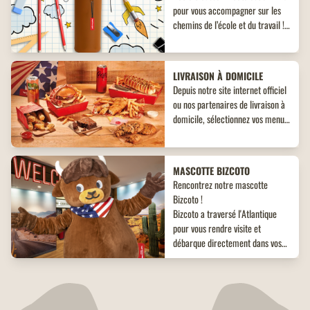
pour vous accompagner sur les
chemins de l’école et du travail !
Découvrez un objet collector
inédit à ne pas manquer !
LIVRAISON À DOMICILE
Depuis notre site internet officiel
ou nos partenaires de livraison à
domicile, sélectionnez vos menus,
plats, accompagnements et
desserts. Un large choix de plats
vous attend, adaptés à toutes les
MASCOTTE BIZCOTO
envies !
Rencontrez notre mascotte
Bizcoto !
Bizcoto a traversé l'Atlantique
pour vous rendre visite et
débarque directement dans vos
restaurants Buffalo Grill*! Venez
vite à sa rencontre en restaurant
RESTAURANTS RÉNOVÉS
et offrez à vos enfants une
Tout beaux, tout neufs ! Retrouvez
expérience unique et mémorable
tous nos restaurants Buffalo Grill