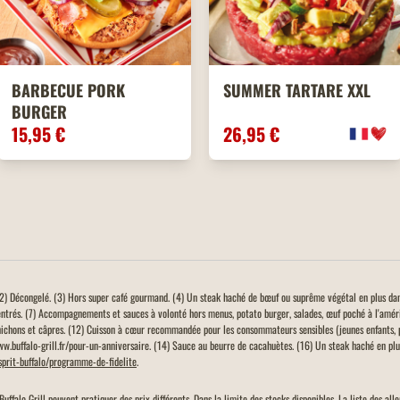
BARBECUE PORK
SUMMER TARTARE XXL
BURGER
15,95 €
26,95 €
. (2) Décongelé. (3) Hors super café gourmand. (4) Un steak haché de bœuf ou suprême végétal en plus da
entrés. (7) Accompagnements et sauces à volonté hors menus, potato burger, salades, œuf poché à l'amér
ichons et câpres. (12) Cuisson à cœur recommandée pour les consommateurs sensibles (jeunes enfants, 
www.buffalo-grill.fr/pour-un-anniversaire. (14) Sauce au beurre de cacahuètes. (16) Un steak haché en plus
esprit-buffalo/programme-de-fidelite
.
Buffalo Grill peuvent pratiquer des prix différents. Dans la limite des stocks disponibles. La liste des a