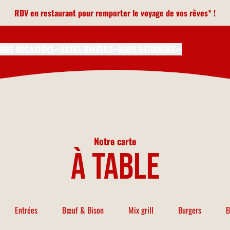
RDV en restaurant pour remporter le voyage de vos rêves* !
NOS OCCASIONS
NOTRE UNIVERS
NOUS REJOINDRE
Notre carte
à table
Entrées
Bœuf & Bison
Mix grill
Burgers
B