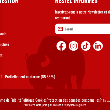
UESTION
RESTEZ INFORMÉS
Inscrivez-vous à notre Newsletter et d
restaurant.
rants
anchisé
nt
ité : Partiellement conforme (85.88%)
me de Fidélité
Politique Cookies
Protection des données personnelles
Plan du
Pour votre santé, pratiquez une activité physique régulière.