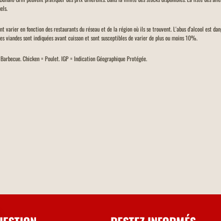
els.
ent varier en fonction des restaurants du réseau et de la région où ils se trouvent. L'abus d'alcool est d
des viandes sont indiquées avant cuisson et sont susceptibles de varier de plus ou moins 10%.
= Barbecue. Chicken = Poulet. IGP = Indication Géographique Protégée.