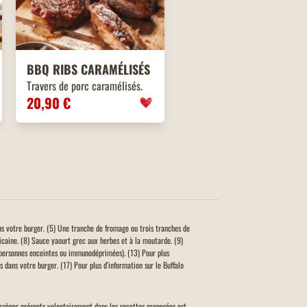
BBQ
RIBS
CARAMÉLISÉS
Travers de porc caramélisés.
20,90 €
ns votre burger. (5) Une tranche de fromage ou trois tranches de
icaine. (8) Sauce yaourt grec aux herbes et à la moutarde. (9)
personnes enceintes ou immunodéprimées). (13) Pour plus
 dans votre burger. (17) Pour plus d'information sur le Buffalo
llergènes présents volontairement dans les recettes proposées est