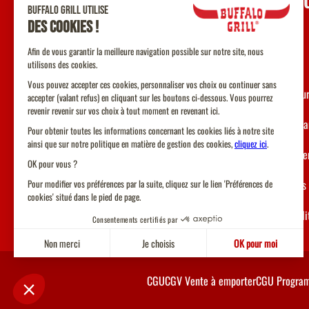
UNE Q
Contact
F.A.Q
Nos restau
Devenir fr
Recruteme
Allergènes
Accessibil
CGU
CGV Vente à emporter
CGU Program