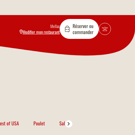
Réserver ou
Mellac
commander
Modifier mon restaurant
est of USA
Poulet
Salades
Porc
Poissons