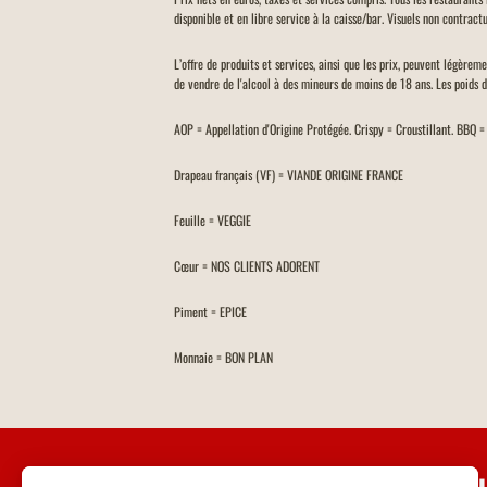
disponible et en libre service à la caisse/bar. Visuels non contractu
L’offre de produits et services, ainsi que les prix, peuvent légèrem
de vendre de l'alcool à des mineurs de moins de 18 ans. Les poids 
AOP = Appellation d'Origine Protégée. Crispy = Croustillant. BBQ 
Drapeau français (VF) = VIANDE ORIGINE FRANCE
Feuille = VEGGIE
Cœur = NOS CLIENTS ADORENT
Piment = EPICE
Monnaie = BON PLAN