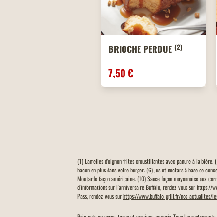
(2)
BRIOCHE PERDUE
7,50 €
(1) Lamelles d'oignon frites croustillantes avec panure à la bière
bacon en plus dans votre burger. (6) Jus et nectars à base de conc
Moutarde façon américaine. (10) Sauce façon mayonnaise aux corn
d'informations sur l'anniversaire Buffalo, rendez-vous sur https://
Pass, rendez-vous sur
https://www.buffalo-grill.fr/nos-actualites/l
Prix nets en euros, taxes et services compris. Tous les restaurants 