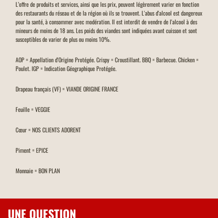
L’offre de produits et services, ainsi que les prix, peuvent légèrement varier en fonction
des restaurants du réseau et de la région où ils se trouvent. L'abus d'alcool est dangereux
pour la santé, à consommer avec modération. Il est interdit de vendre de l'alcool à des
mineurs de moins de 18 ans. Les poids des viandes sont indiquées avant cuisson et sont
susceptibles de varier de plus ou moins 10%.
AOP = Appellation d'Origine Protégée. Crispy = Croustillant. BBQ = Barbecue. Chicken =
Poulet. IGP = Indication Géographique Protégée.
Drapeau français (VF) = VIANDE ORIGINE FRANCE
Feuille = VEGGIE
Cœur = NOS CLIENTS ADORENT
Piment = EPICE
Monnaie = BON PLAN
UNE QUESTION