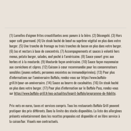
(1) Lamelles d'oignon frites croustillantes avec panure à la bière. (2) Décongelé. (3) Hors
super café gourmand. (4) Un steak haché de bœuf ou suprême végétal en plus dans votre
burger. (5) Une tranche de fromage ou trois tranches de bacon en plus dans votre burger.
(6) Jus et nectars à base de concentrés. (7) Accompagnements et sauces à volonté hors
menus, potato burger, salades, œuf poché à l'américaine. (8) Sauce yaourt grec aux
herbes et à la moutarde. (9) Moutarde façon américaine. (10) Sauce façon mayonnaise
aux cornichons et câpres. (12) Cuisson à cœur recommandée pour les consommateurs
sensibles (jeunes enfants, personnes enceintes ou immunodéprimées). (13) Pour plus
d'informations sur l'anniversaire Buffalo, rendez-vous sur https://www.buffalo-
grill.fr/pour-un-anniversaire. (14) Sauce au beurre de cacahuètes. (16) Un steak haché
en plus dans votre burger. (17) Pour plus d'information sur le Buffalo Pass, rendez-vous
sur
https://www.buffalo-grill.fr/nos-actualites/lesprit-buffalo/programme-de-fidelite
.
Prix nets en euros, taxes et services compris. Tous les restaurants Buffalo Grill peuvent
pratiquer des prix différents. Dans la limite des stocks disponibles. La liste des allergènes
présents volontairement dans les recettes proposées est disponible et en libre service à
la caisse/bar. Visuels non contractuels.