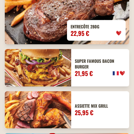
ENTRECÔTE 280G
22,95 €
SUPER FAMOUS BACON
BURGER
21,95 €
ASSIETTE MIX GRILL
25,95 €