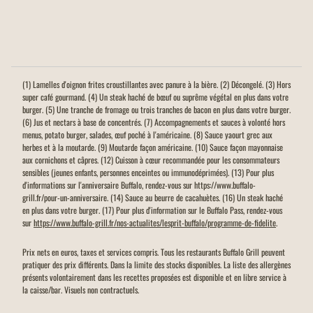
(1) Lamelles d'oignon frites croustillantes avec panure à la bière. (2) Décongelé. (3) Hors
super café gourmand. (4) Un steak haché de bœuf ou suprême végétal en plus dans votre
burger. (5) Une tranche de fromage ou trois tranches de bacon en plus dans votre burger.
(6) Jus et nectars à base de concentrés. (7) Accompagnements et sauces à volonté hors
menus, potato burger, salades, œuf poché à l'américaine. (8) Sauce yaourt grec aux
herbes et à la moutarde. (9) Moutarde façon américaine. (10) Sauce façon mayonnaise
aux cornichons et câpres. (12) Cuisson à cœur recommandée pour les consommateurs
sensibles (jeunes enfants, personnes enceintes ou immunodéprimées). (13) Pour plus
d'informations sur l'anniversaire Buffalo, rendez-vous sur https://www.buffalo-
grill.fr/pour-un-anniversaire. (14) Sauce au beurre de cacahuètes. (16) Un steak haché
en plus dans votre burger. (17) Pour plus d'information sur le Buffalo Pass, rendez-vous
sur
https://www.buffalo-grill.fr/nos-actualites/lesprit-buffalo/programme-de-fidelite
.
Prix nets en euros, taxes et services compris. Tous les restaurants Buffalo Grill peuvent
pratiquer des prix différents. Dans la limite des stocks disponibles. La liste des allergènes
présents volontairement dans les recettes proposées est disponible et en libre service à
la caisse/bar. Visuels non contractuels.