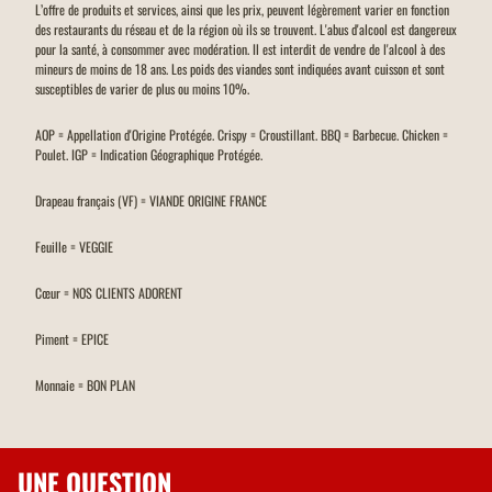
L’offre de produits et services, ainsi que les prix, peuvent légèrement varier en fonction
des restaurants du réseau et de la région où ils se trouvent. L'abus d'alcool est dangereux
pour la santé, à consommer avec modération. Il est interdit de vendre de l'alcool à des
mineurs de moins de 18 ans. Les poids des viandes sont indiquées avant cuisson et sont
susceptibles de varier de plus ou moins 10%.
AOP = Appellation d'Origine Protégée. Crispy = Croustillant. BBQ = Barbecue. Chicken =
Poulet. IGP = Indication Géographique Protégée.
Drapeau français (VF) = VIANDE ORIGINE FRANCE
Feuille = VEGGIE
Cœur = NOS CLIENTS ADORENT
Piment = EPICE
Monnaie = BON PLAN
UNE QUESTION