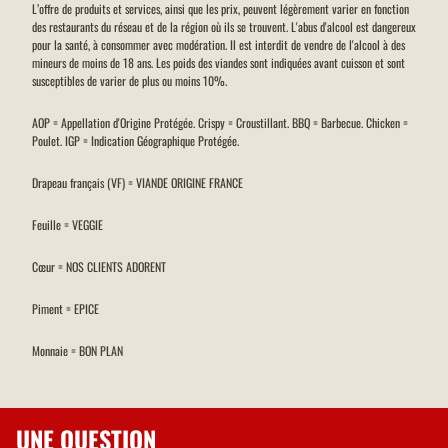
L’offre de produits et services, ainsi que les prix, peuvent légèrement varier en fonction
des restaurants du réseau et de la région où ils se trouvent. L'abus d'alcool est dangereux
pour la santé, à consommer avec modération. Il est interdit de vendre de l'alcool à des
mineurs de moins de 18 ans. Les poids des viandes sont indiquées avant cuisson et sont
susceptibles de varier de plus ou moins 10%.
AOP = Appellation d'Origine Protégée. Crispy = Croustillant. BBQ = Barbecue. Chicken =
Poulet. IGP = Indication Géographique Protégée.
Drapeau français (VF) = VIANDE ORIGINE FRANCE
Feuille = VEGGIE
Cœur = NOS CLIENTS ADORENT
Piment = EPICE
Monnaie = BON PLAN
UNE QUESTION