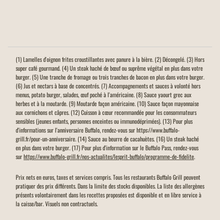
(1) Lamelles d'oignon frites croustillantes avec panure à la bière. (2) Décongelé. (3) Hors
super café gourmand. (4) Un steak haché de bœuf ou suprême végétal en plus dans votre
burger. (5) Une tranche de fromage ou trois tranches de bacon en plus dans votre burger.
(6) Jus et nectars à base de concentrés. (7) Accompagnements et sauces à volonté hors
menus, potato burger, salades, œuf poché à l'américaine. (8) Sauce yaourt grec aux
herbes et à la moutarde. (9) Moutarde façon américaine. (10) Sauce façon mayonnaise
aux cornichons et câpres. (12) Cuisson à cœur recommandée pour les consommateurs
sensibles (jeunes enfants, personnes enceintes ou immunodéprimées). (13) Pour plus
d'informations sur l'anniversaire Buffalo, rendez-vous sur https://www.buffalo-
grill.fr/pour-un-anniversaire. (14) Sauce au beurre de cacahuètes. (16) Un steak haché
en plus dans votre burger. (17) Pour plus d'information sur le Buffalo Pass, rendez-vous
sur
https://www.buffalo-grill.fr/nos-actualites/lesprit-buffalo/programme-de-fidelite
.
Prix nets en euros, taxes et services compris. Tous les restaurants Buffalo Grill peuvent
pratiquer des prix différents. Dans la limite des stocks disponibles. La liste des allergènes
présents volontairement dans les recettes proposées est disponible et en libre service à
la caisse/bar. Visuels non contractuels.