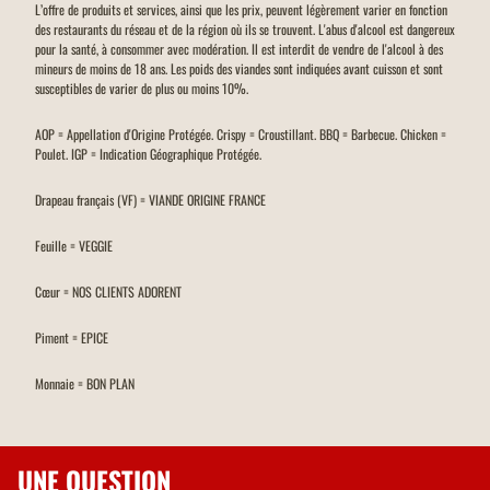
L’offre de produits et services, ainsi que les prix, peuvent légèrement varier en fonction
des restaurants du réseau et de la région où ils se trouvent. L'abus d'alcool est dangereux
pour la santé, à consommer avec modération. Il est interdit de vendre de l'alcool à des
mineurs de moins de 18 ans. Les poids des viandes sont indiquées avant cuisson et sont
susceptibles de varier de plus ou moins 10%.
AOP = Appellation d'Origine Protégée. Crispy = Croustillant. BBQ = Barbecue. Chicken =
Poulet. IGP = Indication Géographique Protégée.
Drapeau français (VF) = VIANDE ORIGINE FRANCE
Feuille = VEGGIE
Cœur = NOS CLIENTS ADORENT
Piment = EPICE
Monnaie = BON PLAN
UNE QUESTION