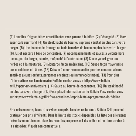
(1) Lamelles d'oignon frites croustillantes avec panure à la bière. (2) Décongelé. (3) Hors
super café gourmand. (4) Un steak haché de bœuf ou suprême végétal en plus dans votre
burger. (5) Une tranche de fromage ou trois tranches de bacon en plus dans votre burger.
(6) Jus et nectars à base de concentrés. (7) Accompagnements et sauces à volonté hors
menus, potato burger, salades, œuf poché à l'américaine. (8) Sauce yaourt grec aux
herbes et à la moutarde. (9) Moutarde façon américaine. (10) Sauce façon mayonnaise
aux cornichons et câpres. (12) Cuisson à cœur recommandée pour les consommateurs
sensibles (jeunes enfants, personnes enceintes ou immunodéprimées). (13) Pour plus
d'informations sur l'anniversaire Buffalo, rendez-vous sur https://www.buffalo-
grill.fr/pour-un-anniversaire. (14) Sauce au beurre de cacahuètes. (16) Un steak haché
en plus dans votre burger. (17) Pour plus d'information sur le Buffalo Pass, rendez-vous
sur
https://www.buffalo-grill.fr/nos-actualites/lesprit-buffalo/programme-de-fidelite
.
Prix nets en euros, taxes et services compris. Tous les restaurants Buffalo Grill peuvent
pratiquer des prix différents. Dans la limite des stocks disponibles. La liste des allergènes
présents volontairement dans les recettes proposées est disponible et en libre service à
la caisse/bar. Visuels non contractuels.