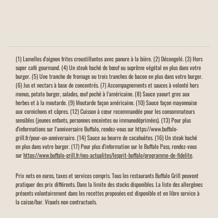
(1) Lamelles d'oignon frites croustillantes avec panure à la bière. (2) Décongelé. (3) Hors
super café gourmand. (4) Un steak haché de bœuf ou suprême végétal en plus dans votre
burger. (5) Une tranche de fromage ou trois tranches de bacon en plus dans votre burger.
(6) Jus et nectars à base de concentrés. (7) Accompagnements et sauces à volonté hors
menus, potato burger, salades, œuf poché à l'américaine. (8) Sauce yaourt grec aux
herbes et à la moutarde. (9) Moutarde façon américaine. (10) Sauce façon mayonnaise
aux cornichons et câpres. (12) Cuisson à cœur recommandée pour les consommateurs
sensibles (jeunes enfants, personnes enceintes ou immunodéprimées). (13) Pour plus
d'informations sur l'anniversaire Buffalo, rendez-vous sur https://www.buffalo-
grill.fr/pour-un-anniversaire. (14) Sauce au beurre de cacahuètes. (16) Un steak haché
en plus dans votre burger. (17) Pour plus d'information sur le Buffalo Pass, rendez-vous
sur
https://www.buffalo-grill.fr/nos-actualites/lesprit-buffalo/programme-de-fidelite
.
Prix nets en euros, taxes et services compris. Tous les restaurants Buffalo Grill peuvent
pratiquer des prix différents. Dans la limite des stocks disponibles. La liste des allergènes
présents volontairement dans les recettes proposées est disponible et en libre service à
la caisse/bar. Visuels non contractuels.