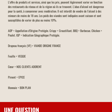
L’offre de produits et services, ainsi que les prix, peuvent légèrement varier en fonction
des restaurants du réseau et de la région où ils se trouvent. L'abus d'alcool est dangereux
pour la santé, à consommer avec modération. Il est interdit de vendre de l'alcool à des
mineurs de moins de 18 ans. Les poids des viandes sont indiquées avant cuisson et sont
susceptibles de varier de plus ou moins 10%.
AOP = Appellation d'Origine Protégée. Crispy = Croustillant. BBQ = Barbecue. Chicken =
Poulet. IGP = Indication Géographique Protégée.
Drapeau français (VF) = VIANDE ORIGINE FRANCE
Feuille = VEGGIE
Cœur = NOS CLIENTS ADORENT
Piment = EPICE
Monnaie = BON PLAN
UNE QUESTION