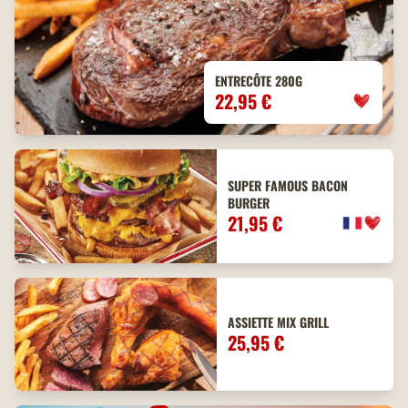
ENTRECÔTE 280G
22,95 €
SUPER FAMOUS BACON
BURGER
21,95 €
ASSIETTE MIX GRILL
25,95 €