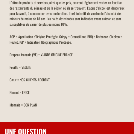
L’offre de produits et services, ainsi que les prix, peuvent légèrement varier en fonction
des restaurants du réseau et de la région où ils se trouvent. L'abus d'alcool est dangereux
pour la santé, à consommer avec modération. Il est interdit de vendre de l'alcool à des
mineurs de moins de 18 ans. Les poids des viandes sont indiquées avant cuisson et sont
susceptibles de varier de plus ou moins 10%.
AOP = Appellation d'Origine Protégée. Crispy = Croustillant. BBQ = Barbecue. Chicken =
Poulet. IGP = Indication Géographique Protégée.
Drapeau français (VF) = VIANDE ORIGINE FRANCE
Feuille = VEGGIE
Cœur = NOS CLIENTS ADORENT
Piment = EPICE
Monnaie = BON PLAN
UNE QUESTION