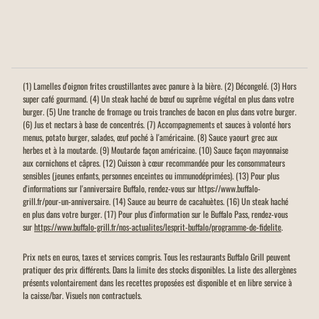
(1) Lamelles d'oignon frites croustillantes avec panure à la bière. (2) Décongelé. (3) Hors
super café gourmand. (4) Un steak haché de bœuf ou suprême végétal en plus dans votre
burger. (5) Une tranche de fromage ou trois tranches de bacon en plus dans votre burger.
(6) Jus et nectars à base de concentrés. (7) Accompagnements et sauces à volonté hors
menus, potato burger, salades, œuf poché à l'américaine. (8) Sauce yaourt grec aux
herbes et à la moutarde. (9) Moutarde façon américaine. (10) Sauce façon mayonnaise
aux cornichons et câpres. (12) Cuisson à cœur recommandée pour les consommateurs
sensibles (jeunes enfants, personnes enceintes ou immunodéprimées). (13) Pour plus
d'informations sur l'anniversaire Buffalo, rendez-vous sur https://www.buffalo-
grill.fr/pour-un-anniversaire. (14) Sauce au beurre de cacahuètes. (16) Un steak haché
en plus dans votre burger. (17) Pour plus d'information sur le Buffalo Pass, rendez-vous
sur
https://www.buffalo-grill.fr/nos-actualites/lesprit-buffalo/programme-de-fidelite
.
Prix nets en euros, taxes et services compris. Tous les restaurants Buffalo Grill peuvent
pratiquer des prix différents. Dans la limite des stocks disponibles. La liste des allergènes
présents volontairement dans les recettes proposées est disponible et en libre service à
la caisse/bar. Visuels non contractuels.