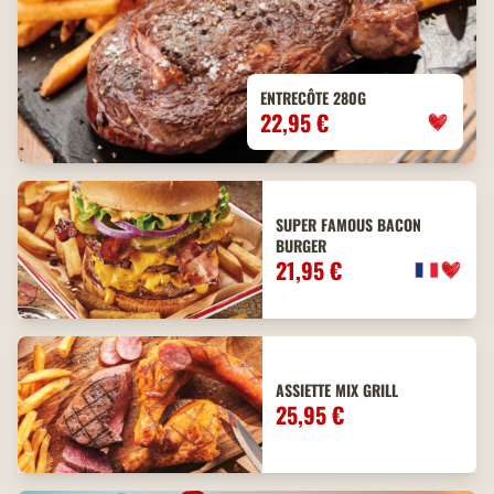
ENTRECÔTE 280G
22,95 €
SUPER FAMOUS BACON
BURGER
21,95 €
ASSIETTE MIX GRILL
25,95 €