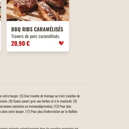
BBQ
RIBS
CARAMÉLISÉS
Travers de porc caramélisés.
20,90 €
ns votre burger. (5) Une tranche de fromage ou trois tranches de
icaine. (8) Sauce yaourt grec aux herbes et à la moutarde. (9)
personnes enceintes ou immunodéprimées). (13) Pour plus
 dans votre burger. (17) Pour plus d'information sur le Buffalo
llergènes présents volontairement dans les recettes proposées est