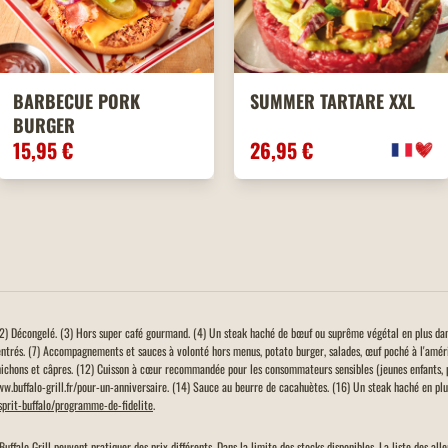
BARBECUE PORK
SUMMER TARTARE XXL
BURGER
15,95 €
26,95 €
. (2) Décongelé. (3) Hors super café gourmand. (4) Un steak haché de bœuf ou suprême végétal en plus da
entrés. (7) Accompagnements et sauces à volonté hors menus, potato burger, salades, œuf poché à l'amér
ichons et câpres. (12) Cuisson à cœur recommandée pour les consommateurs sensibles (jeunes enfants, 
www.buffalo-grill.fr/pour-un-anniversaire. (14) Sauce au beurre de cacahuètes. (16) Un steak haché en plus
esprit-buffalo/programme-de-fidelite
.
Buffalo Grill peuvent pratiquer des prix différents. Dans la limite des stocks disponibles. La liste des a