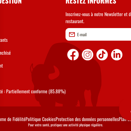
UESTION
RESTEZ INFORMÉS
Inscrivez-vous à notre Newsletter et d
restaurant.
rants
anchisé
nt
ité : Partiellement conforme (85.88%)
me de Fidélité
Politique Cookies
Protection des données personnelles
Plan du
Pour votre santé, pratiquez une activité physique régulière.