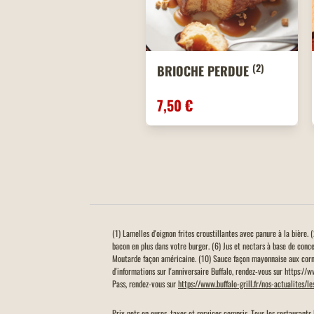
(2)
BRIOCHE PERDUE
7,50 €
(1) Lamelles d'oignon frites croustillantes avec panure à la bière
bacon en plus dans votre burger. (6) Jus et nectars à base de conc
Moutarde façon américaine. (10) Sauce façon mayonnaise aux corn
d'informations sur l'anniversaire Buffalo, rendez-vous sur https://
Pass, rendez-vous sur
https://www.buffalo-grill.fr/nos-actualites/l
Prix nets en euros, taxes et services compris. Tous les restaurants 