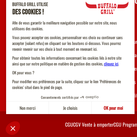
UNE Q
Contact
F.A.Q
Nos restau
Devenir fr
Recruteme
Allergènes
Accessibil
CGU
CGV Vente à emporter
CGU Program