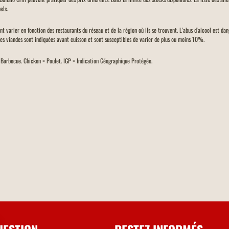
els.
ent varier en fonction des restaurants du réseau et de la région où ils se trouvent. L'abus d'alcool est d
des viandes sont indiquées avant cuisson et sont susceptibles de varier de plus ou moins 10%.
= Barbecue. Chicken = Poulet. IGP = Indication Géographique Protégée.