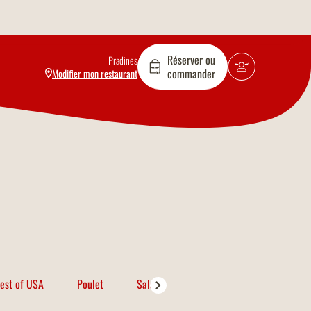
Réserver ou
Pradines
commander
Modifier mon restaurant
est of USA
Poulet
Salades
Porc
Poissons