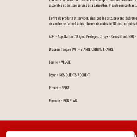
disponible et en libre service à la caisse/bar. Visuels non contractu
L’offre de produits et services, ainsi que les prix, peuvent légèrem
de vendre de l'alcool à des mineurs de moins de 18 ans. Les poids 
AOP = Appellation d'Origine Protégée. Crispy = Croustillant. BBQ 
Drapeau français (VF) = VIANDE ORIGINE FRANCE
Feuille = VEGGIE
Cœur = NOS CLIENTS ADORENT
Piment = EPICE
Monnaie = BON PLAN