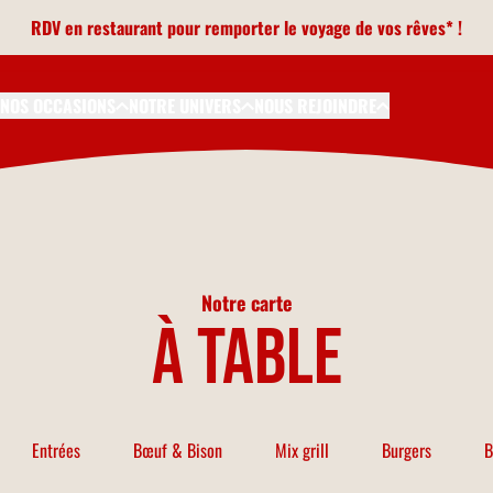
RDV en restaurant pour remporter le voyage de vos rêves* !
NOS OCCASIONS
NOTRE UNIVERS
NOUS REJOINDRE
Notre carte
à table
Entrées
Bœuf & Bison
Mix grill
Burgers
B