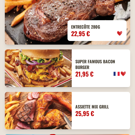
ENTRECÔTE 280G
22,95 €
SUPER FAMOUS BACON
BURGER
21,95 €
ASSIETTE MIX GRILL
25,95 €