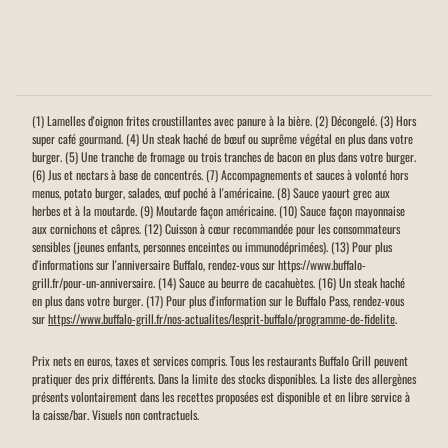
(1) Lamelles d'oignon frites croustillantes avec panure à la bière. (2) Décongelé. (3) Hors
super café gourmand. (4) Un steak haché de bœuf ou suprême végétal en plus dans votre
burger. (5) Une tranche de fromage ou trois tranches de bacon en plus dans votre burger.
(6) Jus et nectars à base de concentrés. (7) Accompagnements et sauces à volonté hors
menus, potato burger, salades, œuf poché à l'américaine. (8) Sauce yaourt grec aux
herbes et à la moutarde. (9) Moutarde façon américaine. (10) Sauce façon mayonnaise
aux cornichons et câpres. (12) Cuisson à cœur recommandée pour les consommateurs
sensibles (jeunes enfants, personnes enceintes ou immunodéprimées). (13) Pour plus
d'informations sur l'anniversaire Buffalo, rendez-vous sur https://www.buffalo-
grill.fr/pour-un-anniversaire. (14) Sauce au beurre de cacahuètes. (16) Un steak haché
en plus dans votre burger. (17) Pour plus d'information sur le Buffalo Pass, rendez-vous
sur
https://www.buffalo-grill.fr/nos-actualites/lesprit-buffalo/programme-de-fidelite
.
Prix nets en euros, taxes et services compris. Tous les restaurants Buffalo Grill peuvent
pratiquer des prix différents. Dans la limite des stocks disponibles. La liste des allergènes
présents volontairement dans les recettes proposées est disponible et en libre service à
la caisse/bar. Visuels non contractuels.