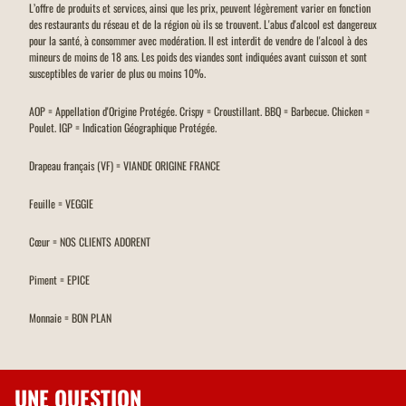
L’offre de produits et services, ainsi que les prix, peuvent légèrement varier en fonction
des restaurants du réseau et de la région où ils se trouvent. L'abus d'alcool est dangereux
pour la santé, à consommer avec modération. Il est interdit de vendre de l'alcool à des
mineurs de moins de 18 ans. Les poids des viandes sont indiquées avant cuisson et sont
susceptibles de varier de plus ou moins 10%.
AOP = Appellation d'Origine Protégée. Crispy = Croustillant. BBQ = Barbecue. Chicken =
Poulet. IGP = Indication Géographique Protégée.
Drapeau français (VF) = VIANDE ORIGINE FRANCE
Feuille = VEGGIE
Cœur = NOS CLIENTS ADORENT
Piment = EPICE
Monnaie = BON PLAN
UNE QUESTION