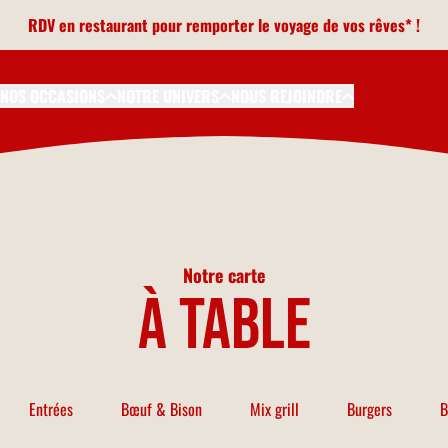
RDV en restaurant pour remporter le voyage de vos rêves* !
NOS OCCASIONS
NOTRE UNIVERS
NOUS REJOINDRE
Notre carte
à table
Entrées
Bœuf & Bison
Mix grill
Burgers
B