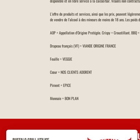
disponible et en libre service à la caisse/bar. Visuels non contractu
L’offre de produits et services, ainsi que les prix, peuvent légèrem
de vendre de l'alcool à des mineurs de moins de 18 ans. Les poids 
AOP = Appellation d'Origine Protégée. Crispy = Croustillant. BBQ 
Drapeau français (VF) = VIANDE ORIGINE FRANCE
Feuille = VEGGIE
Cœur = NOS CLIENTS ADORENT
Piment = EPICE
Monnaie = BON PLAN
UNE Q