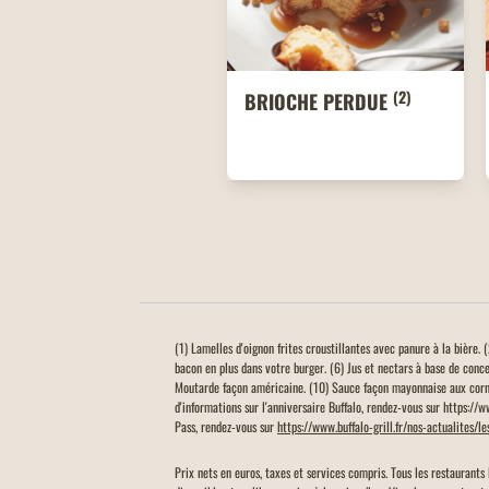
(2)
BRIOCHE PERDUE
(1) Lamelles d'oignon frites croustillantes avec panure à la bière
bacon en plus dans votre burger. (6) Jus et nectars à base de conc
Moutarde façon américaine. (10) Sauce façon mayonnaise aux corn
d'informations sur l'anniversaire Buffalo, rendez-vous sur https://
Pass, rendez-vous sur
https://www.buffalo-grill.fr/nos-actualites/l
Prix nets en euros, taxes et services compris. Tous les restaurants 