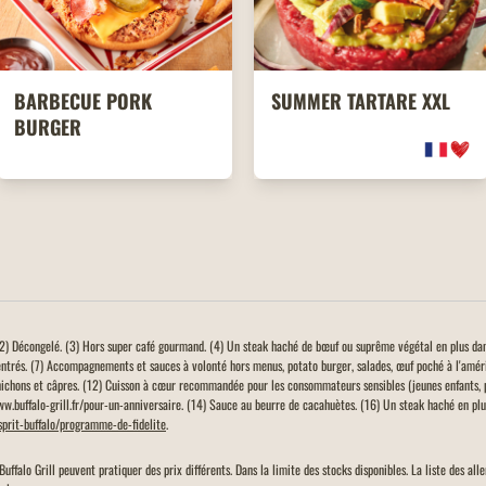
BARBECUE PORK
SUMMER TARTARE XXL
BURGER
. (2) Décongelé. (3) Hors super café gourmand. (4) Un steak haché de bœuf ou suprême végétal en plus da
entrés. (7) Accompagnements et sauces à volonté hors menus, potato burger, salades, œuf poché à l'amér
ichons et câpres. (12) Cuisson à cœur recommandée pour les consommateurs sensibles (jeunes enfants, 
www.buffalo-grill.fr/pour-un-anniversaire. (14) Sauce au beurre de cacahuètes. (16) Un steak haché en plus
esprit-buffalo/programme-de-fidelite
.
Buffalo Grill peuvent pratiquer des prix différents. Dans la limite des stocks disponibles. La liste des a