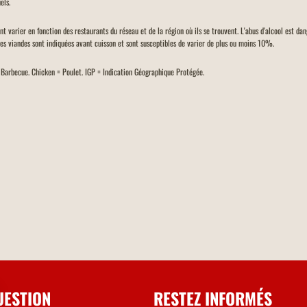
els.
ent varier en fonction des restaurants du réseau et de la région où ils se trouvent. L'abus d'alcool est d
des viandes sont indiquées avant cuisson et sont susceptibles de varier de plus ou moins 10%.
= Barbecue. Chicken = Poulet. IGP = Indication Géographique Protégée.
UESTION
RESTEZ INFORMÉS