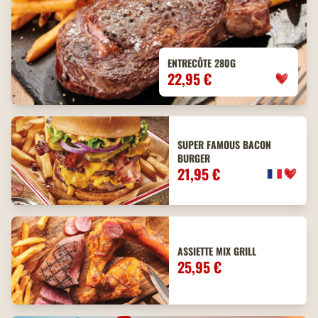
ENTRECÔTE 280G
22,95 €
SUPER FAMOUS BACON
BURGER
21,95 €
ASSIETTE MIX GRILL
25,95 €