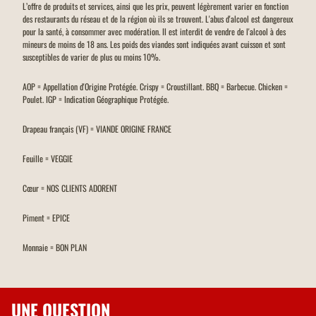
L’offre de produits et services, ainsi que les prix, peuvent légèrement varier en fonction
des restaurants du réseau et de la région où ils se trouvent. L'abus d'alcool est dangereux
pour la santé, à consommer avec modération. Il est interdit de vendre de l'alcool à des
mineurs de moins de 18 ans. Les poids des viandes sont indiquées avant cuisson et sont
susceptibles de varier de plus ou moins 10%.
AOP = Appellation d'Origine Protégée. Crispy = Croustillant. BBQ = Barbecue. Chicken =
Poulet. IGP = Indication Géographique Protégée.
Drapeau français (VF) = VIANDE ORIGINE FRANCE
Feuille = VEGGIE
Cœur = NOS CLIENTS ADORENT
Piment = EPICE
Monnaie = BON PLAN
UNE QUESTION