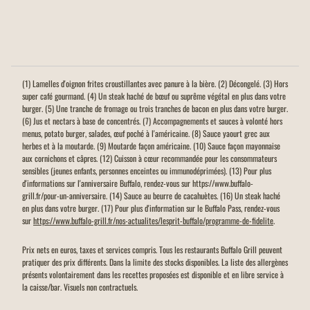
(1) Lamelles d'oignon frites croustillantes avec panure à la bière. (2) Décongelé. (3) Hors
super café gourmand. (4) Un steak haché de bœuf ou suprême végétal en plus dans votre
burger. (5) Une tranche de fromage ou trois tranches de bacon en plus dans votre burger.
(6) Jus et nectars à base de concentrés. (7) Accompagnements et sauces à volonté hors
menus, potato burger, salades, œuf poché à l'américaine. (8) Sauce yaourt grec aux
herbes et à la moutarde. (9) Moutarde façon américaine. (10) Sauce façon mayonnaise
aux cornichons et câpres. (12) Cuisson à cœur recommandée pour les consommateurs
sensibles (jeunes enfants, personnes enceintes ou immunodéprimées). (13) Pour plus
d'informations sur l'anniversaire Buffalo, rendez-vous sur https://www.buffalo-
grill.fr/pour-un-anniversaire. (14) Sauce au beurre de cacahuètes. (16) Un steak haché
en plus dans votre burger. (17) Pour plus d'information sur le Buffalo Pass, rendez-vous
sur
https://www.buffalo-grill.fr/nos-actualites/lesprit-buffalo/programme-de-fidelite
.
Prix nets en euros, taxes et services compris. Tous les restaurants Buffalo Grill peuvent
pratiquer des prix différents. Dans la limite des stocks disponibles. La liste des allergènes
présents volontairement dans les recettes proposées est disponible et en libre service à
la caisse/bar. Visuels non contractuels.