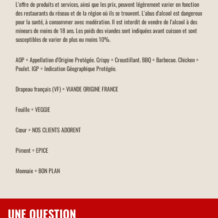
L’offre de produits et services, ainsi que les prix, peuvent légèrement varier en fonction
des restaurants du réseau et de la région où ils se trouvent. L'abus d'alcool est dangereux
pour la santé, à consommer avec modération. Il est interdit de vendre de l'alcool à des
mineurs de moins de 18 ans. Les poids des viandes sont indiquées avant cuisson et sont
susceptibles de varier de plus ou moins 10%.
AOP = Appellation d'Origine Protégée. Crispy = Croustillant. BBQ = Barbecue. Chicken =
Poulet. IGP = Indication Géographique Protégée.
Drapeau français (VF) = VIANDE ORIGINE FRANCE
Feuille = VEGGIE
Cœur = NOS CLIENTS ADORENT
Piment = EPICE
Monnaie = BON PLAN
UNE QUESTION