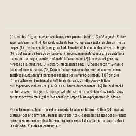
(1) Lamelles d'oignon frites croustillantes avec panure à la bière. (2) Décongelé. (3) Hors
super café gourmand. (4) Un steak haché de bœuf ou suprême végétal en plus dans votre
burger. (5) Une tranche de fromage ou trois tranches de bacon en plus dans votre burger.
(6) Jus et nectars à base de concentrés. (7) Accompagnements et sauces à volonté hors
menus, potato burger, salades, œuf poché à l'américaine. (8) Sauce yaourt grec aux
herbes et à la moutarde. (9) Moutarde façon américaine. (10) Sauce façon mayonnaise
aux cornichons et câpres. (12) Cuisson à cœur recommandée pour les consommateurs
sensibles (jeunes enfants, personnes enceintes ou immunodéprimées). (13) Pour plus
d'informations sur l'anniversaire Buffalo, rendez-vous sur https://www.buffalo-
grill.fr/pour-un-anniversaire. (14) Sauce au beurre de cacahuètes. (16) Un steak haché
en plus dans votre burger. (17) Pour plus d'information sur le Buffalo Pass, rendez-vous
sur
https://www.buffalo-grill.fr/nos-actualites/lesprit-buffalo/programme-de-fidelite
.
Prix nets en euros, taxes et services compris. Tous les restaurants Buffalo Grill peuvent
pratiquer des prix différents. Dans la limite des stocks disponibles. La liste des allergènes
présents volontairement dans les recettes proposées est disponible et en libre service à
la caisse/bar. Visuels non contractuels.