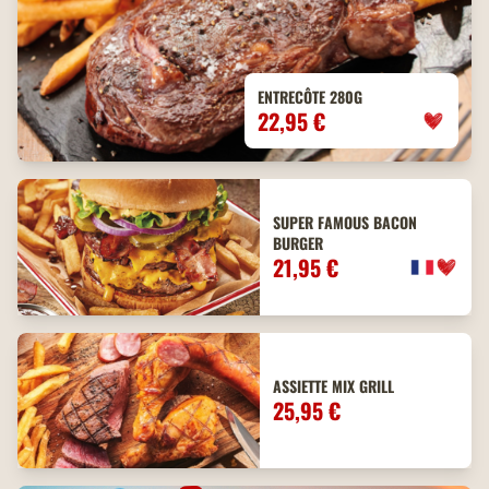
ENTRECÔTE 280G
22,95 €
SUPER FAMOUS BACON
BURGER
21,95 €
ASSIETTE MIX GRILL
25,95 €