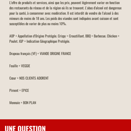
L’offre de produits et services, ainsi que les prix, peuvent légèrement varier en fonction
des restaurants du réseau et de la région où ils se trouvent. L'abus d'alcool est dangereux
pour la santé, à consommer avec modération. Il est interdit de vendre de l'alcool à des
mineurs de moins de 18 ans. Les poids des viandes sont indiquées avant cuisson et sont
susceptibles de varier de plus ou moins 10%.
AOP = Appellation d'Origine Protégée. Crispy = Croustillant. BBQ = Barbecue. Chicken =
Poulet. IGP = Indication Géographique Protégée.
Drapeau français (VF) = VIANDE ORIGINE FRANCE
Feuille = VEGGIE
Cœur = NOS CLIENTS ADORENT
Piment = EPICE
Monnaie = BON PLAN
UNE QUESTION