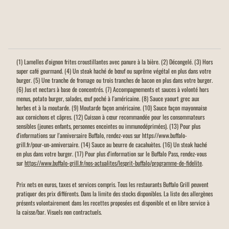
(1) Lamelles d'oignon frites croustillantes avec panure à la bière. (2) Décongelé. (3) Hors
super café gourmand. (4) Un steak haché de bœuf ou suprême végétal en plus dans votre
burger. (5) Une tranche de fromage ou trois tranches de bacon en plus dans votre burger.
(6) Jus et nectars à base de concentrés. (7) Accompagnements et sauces à volonté hors
menus, potato burger, salades, œuf poché à l'américaine. (8) Sauce yaourt grec aux
herbes et à la moutarde. (9) Moutarde façon américaine. (10) Sauce façon mayonnaise
aux cornichons et câpres. (12) Cuisson à cœur recommandée pour les consommateurs
sensibles (jeunes enfants, personnes enceintes ou immunodéprimées). (13) Pour plus
d'informations sur l'anniversaire Buffalo, rendez-vous sur https://www.buffalo-
grill.fr/pour-un-anniversaire. (14) Sauce au beurre de cacahuètes. (16) Un steak haché
en plus dans votre burger. (17) Pour plus d'information sur le Buffalo Pass, rendez-vous
sur
https://www.buffalo-grill.fr/nos-actualites/lesprit-buffalo/programme-de-fidelite
.
Prix nets en euros, taxes et services compris. Tous les restaurants Buffalo Grill peuvent
pratiquer des prix différents. Dans la limite des stocks disponibles. La liste des allergènes
présents volontairement dans les recettes proposées est disponible et en libre service à
la caisse/bar. Visuels non contractuels.