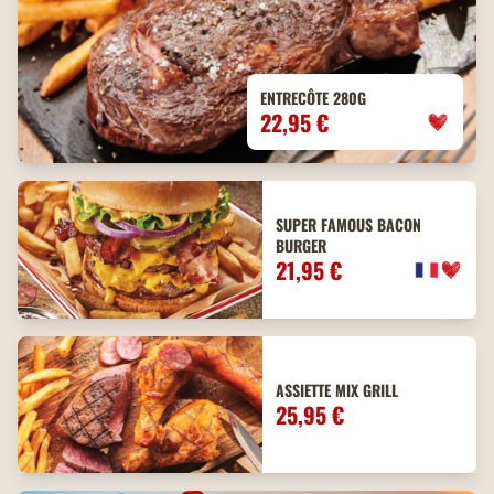
ENTRECÔTE 280G
22,95 €
SUPER FAMOUS BACON
BURGER
21,95 €
ASSIETTE MIX GRILL
25,95 €