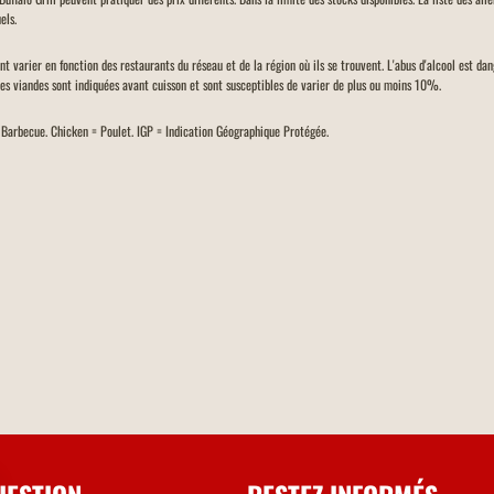
els.
ent varier en fonction des restaurants du réseau et de la région où ils se trouvent. L'abus d'alcool est d
des viandes sont indiquées avant cuisson et sont susceptibles de varier de plus ou moins 10%.
= Barbecue. Chicken = Poulet. IGP = Indication Géographique Protégée.