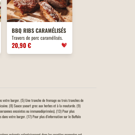
BBQ
RIBS
CARAMÉLISÉS
Travers de porc caramélisés.
20,90 €
ns votre burger. (5) Une tranche de fromage ou trois tranches de
icaine. (8) Sauce yaourt grec aux herbes et à la moutarde. (9)
personnes enceintes ou immunodéprimées). (13) Pour plus
 dans votre burger. (17) Pour plus d'information sur le Buffalo
llergènes présents volontairement dans les recettes proposées est