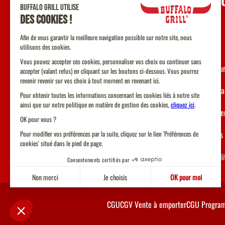
UNE Q
Contact
F.A.Q
Nos restau
Devenir fr
Recruteme
Allergènes
Accessibil
CGU
CGV Vente à emporter
CGU Program