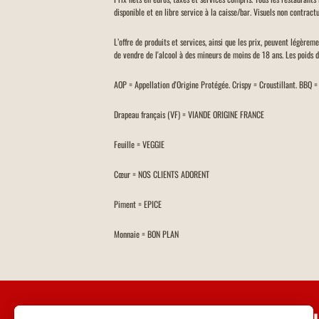
disponible et en libre service à la caisse/bar. Visuels non contractu
L’offre de produits et services, ainsi que les prix, peuvent légèrem
de vendre de l'alcool à des mineurs de moins de 18 ans. Les poids 
AOP = Appellation d'Origine Protégée. Crispy = Croustillant. BBQ 
Drapeau français (VF) = VIANDE ORIGINE FRANCE
Feuille = VEGGIE
Cœur = NOS CLIENTS ADORENT
Piment = EPICE
Monnaie = BON PLAN