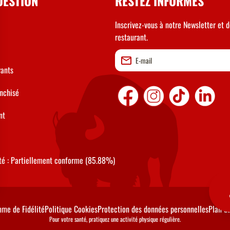
UESTION
RESTEZ INFORMÉS
Inscrivez-vous à notre Newsletter et d
restaurant.
rants
anchisé
nt
ité : Partiellement conforme (85.88%)
me de Fidélité
Politique Cookies
Protection des données personnelles
Plan du
Pour votre santé, pratiquez une activité physique régulière.