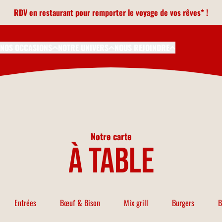
RDV en restaurant pour remporter le voyage de vos rêves* !
NOS OCCASIONS
NOTRE UNIVERS
NOUS REJOINDRE
Notre carte
à table
Entrées
Bœuf & Bison
Mix grill
Burgers
B