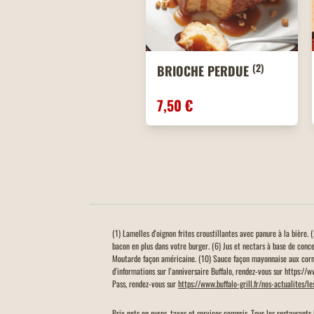
(2)
BRIOCHE PERDUE
7,50 €
(1) Lamelles d'oignon frites croustillantes avec panure à la bière
bacon en plus dans votre burger. (6) Jus et nectars à base de conc
Moutarde façon américaine. (10) Sauce façon mayonnaise aux corn
d'informations sur l'anniversaire Buffalo, rendez-vous sur https://
Pass, rendez-vous sur
https://www.buffalo-grill.fr/nos-actualites/l
Prix nets en euros, taxes et services compris. Tous les restaurants 