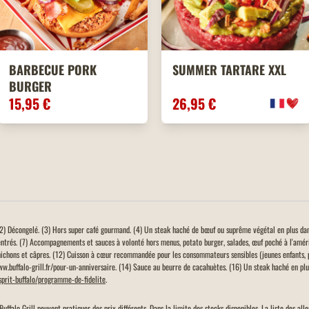
BARBECUE PORK
SUMMER TARTARE XXL
BURGER
15,95 €
26,95 €
. (2) Décongelé. (3) Hors super café gourmand. (4) Un steak haché de bœuf ou suprême végétal en plus da
entrés. (7) Accompagnements et sauces à volonté hors menus, potato burger, salades, œuf poché à l'amér
ichons et câpres. (12) Cuisson à cœur recommandée pour les consommateurs sensibles (jeunes enfants, 
www.buffalo-grill.fr/pour-un-anniversaire. (14) Sauce au beurre de cacahuètes. (16) Un steak haché en plus
esprit-buffalo/programme-de-fidelite
.
Buffalo Grill peuvent pratiquer des prix différents. Dans la limite des stocks disponibles. La liste des a