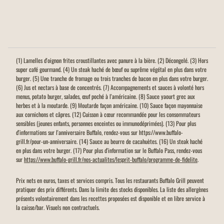
(1) Lamelles d'oignon frites croustillantes avec panure à la bière. (2) Décongelé. (3) Hors
super café gourmand. (4) Un steak haché de bœuf ou suprême végétal en plus dans votre
burger. (5) Une tranche de fromage ou trois tranches de bacon en plus dans votre burger.
(6) Jus et nectars à base de concentrés. (7) Accompagnements et sauces à volonté hors
menus, potato burger, salades, œuf poché à l'américaine. (8) Sauce yaourt grec aux
herbes et à la moutarde. (9) Moutarde façon américaine. (10) Sauce façon mayonnaise
aux cornichons et câpres. (12) Cuisson à cœur recommandée pour les consommateurs
sensibles (jeunes enfants, personnes enceintes ou immunodéprimées). (13) Pour plus
d'informations sur l'anniversaire Buffalo, rendez-vous sur https://www.buffalo-
grill.fr/pour-un-anniversaire. (14) Sauce au beurre de cacahuètes. (16) Un steak haché
en plus dans votre burger. (17) Pour plus d'information sur le Buffalo Pass, rendez-vous
sur
https://www.buffalo-grill.fr/nos-actualites/lesprit-buffalo/programme-de-fidelite
.
Prix nets en euros, taxes et services compris. Tous les restaurants Buffalo Grill peuvent
pratiquer des prix différents. Dans la limite des stocks disponibles. La liste des allergènes
présents volontairement dans les recettes proposées est disponible et en libre service à
la caisse/bar. Visuels non contractuels.