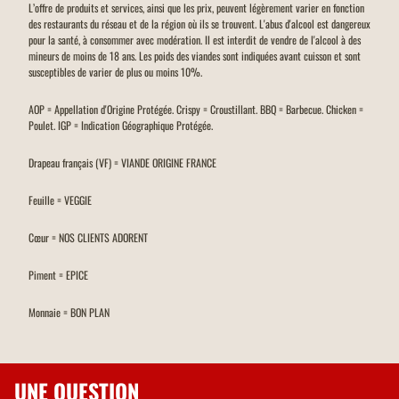
L’offre de produits et services, ainsi que les prix, peuvent légèrement varier en fonction
des restaurants du réseau et de la région où ils se trouvent. L'abus d'alcool est dangereux
pour la santé, à consommer avec modération. Il est interdit de vendre de l'alcool à des
mineurs de moins de 18 ans. Les poids des viandes sont indiquées avant cuisson et sont
susceptibles de varier de plus ou moins 10%.
AOP = Appellation d'Origine Protégée. Crispy = Croustillant. BBQ = Barbecue. Chicken =
Poulet. IGP = Indication Géographique Protégée.
Drapeau français (VF) = VIANDE ORIGINE FRANCE
Feuille = VEGGIE
Cœur = NOS CLIENTS ADORENT
Piment = EPICE
Monnaie = BON PLAN
UNE QUESTION