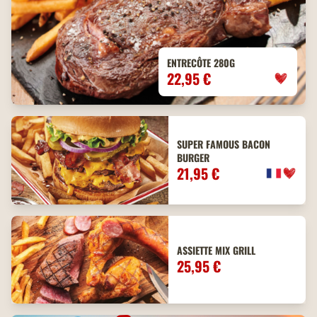
ENTRECÔTE 280G
22,95 €
SUPER FAMOUS BACON
BURGER
21,95 €
ASSIETTE MIX GRILL
25,95 €