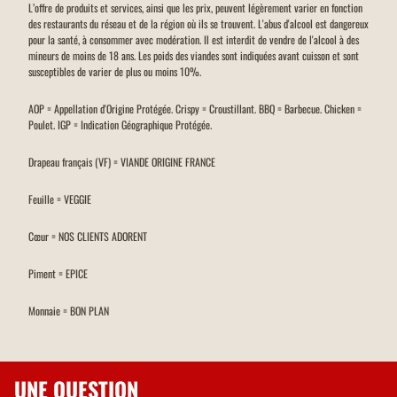
L’offre de produits et services, ainsi que les prix, peuvent légèrement varier en fonction
des restaurants du réseau et de la région où ils se trouvent. L'abus d'alcool est dangereux
pour la santé, à consommer avec modération. Il est interdit de vendre de l'alcool à des
mineurs de moins de 18 ans. Les poids des viandes sont indiquées avant cuisson et sont
susceptibles de varier de plus ou moins 10%.
AOP = Appellation d'Origine Protégée. Crispy = Croustillant. BBQ = Barbecue. Chicken =
Poulet. IGP = Indication Géographique Protégée.
Drapeau français (VF) = VIANDE ORIGINE FRANCE
Feuille = VEGGIE
Cœur = NOS CLIENTS ADORENT
Piment = EPICE
Monnaie = BON PLAN
UNE QUESTION