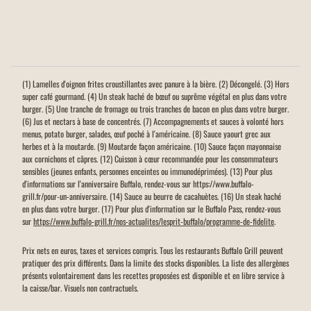
(1) Lamelles d'oignon frites croustillantes avec panure à la bière. (2) Décongelé. (3) Hors
super café gourmand. (4) Un steak haché de bœuf ou suprême végétal en plus dans votre
burger. (5) Une tranche de fromage ou trois tranches de bacon en plus dans votre burger.
(6) Jus et nectars à base de concentrés. (7) Accompagnements et sauces à volonté hors
menus, potato burger, salades, œuf poché à l'américaine. (8) Sauce yaourt grec aux
herbes et à la moutarde. (9) Moutarde façon américaine. (10) Sauce façon mayonnaise
aux cornichons et câpres. (12) Cuisson à cœur recommandée pour les consommateurs
sensibles (jeunes enfants, personnes enceintes ou immunodéprimées). (13) Pour plus
d'informations sur l'anniversaire Buffalo, rendez-vous sur https://www.buffalo-
grill.fr/pour-un-anniversaire. (14) Sauce au beurre de cacahuètes. (16) Un steak haché
en plus dans votre burger. (17) Pour plus d'information sur le Buffalo Pass, rendez-vous
sur
https://www.buffalo-grill.fr/nos-actualites/lesprit-buffalo/programme-de-fidelite
.
Prix nets en euros, taxes et services compris. Tous les restaurants Buffalo Grill peuvent
pratiquer des prix différents. Dans la limite des stocks disponibles. La liste des allergènes
présents volontairement dans les recettes proposées est disponible et en libre service à
la caisse/bar. Visuels non contractuels.