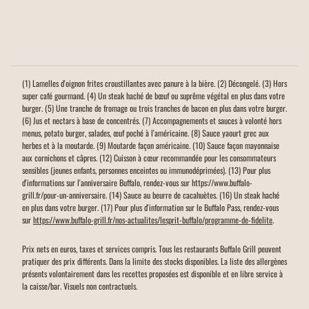
(1) Lamelles d'oignon frites croustillantes avec panure à la bière. (2) Décongelé. (3) Hors
super café gourmand. (4) Un steak haché de bœuf ou suprême végétal en plus dans votre
burger. (5) Une tranche de fromage ou trois tranches de bacon en plus dans votre burger.
(6) Jus et nectars à base de concentrés. (7) Accompagnements et sauces à volonté hors
menus, potato burger, salades, œuf poché à l'américaine. (8) Sauce yaourt grec aux
herbes et à la moutarde. (9) Moutarde façon américaine. (10) Sauce façon mayonnaise
aux cornichons et câpres. (12) Cuisson à cœur recommandée pour les consommateurs
sensibles (jeunes enfants, personnes enceintes ou immunodéprimées). (13) Pour plus
d'informations sur l'anniversaire Buffalo, rendez-vous sur https://www.buffalo-
grill.fr/pour-un-anniversaire. (14) Sauce au beurre de cacahuètes. (16) Un steak haché
en plus dans votre burger. (17) Pour plus d'information sur le Buffalo Pass, rendez-vous
sur
https://www.buffalo-grill.fr/nos-actualites/lesprit-buffalo/programme-de-fidelite
.
Prix nets en euros, taxes et services compris. Tous les restaurants Buffalo Grill peuvent
pratiquer des prix différents. Dans la limite des stocks disponibles. La liste des allergènes
présents volontairement dans les recettes proposées est disponible et en libre service à
la caisse/bar. Visuels non contractuels.