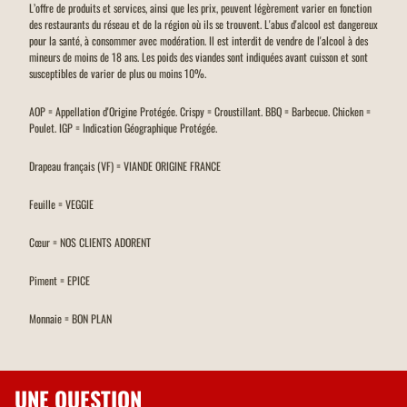
L’offre de produits et services, ainsi que les prix, peuvent légèrement varier en fonction
des restaurants du réseau et de la région où ils se trouvent. L'abus d'alcool est dangereux
pour la santé, à consommer avec modération. Il est interdit de vendre de l'alcool à des
mineurs de moins de 18 ans. Les poids des viandes sont indiquées avant cuisson et sont
susceptibles de varier de plus ou moins 10%.
AOP = Appellation d'Origine Protégée. Crispy = Croustillant. BBQ = Barbecue. Chicken =
Poulet. IGP = Indication Géographique Protégée.
Drapeau français (VF) = VIANDE ORIGINE FRANCE
Feuille = VEGGIE
Cœur = NOS CLIENTS ADORENT
Piment = EPICE
Monnaie = BON PLAN
UNE QUESTION