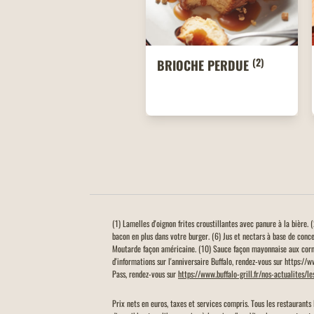
(2)
BRIOCHE PERDUE
(1) Lamelles d'oignon frites croustillantes avec panure à la bière
bacon en plus dans votre burger. (6) Jus et nectars à base de conc
Moutarde façon américaine. (10) Sauce façon mayonnaise aux corn
d'informations sur l'anniversaire Buffalo, rendez-vous sur https://
Pass, rendez-vous sur
https://www.buffalo-grill.fr/nos-actualites/l
Prix nets en euros, taxes et services compris. Tous les restaurants 