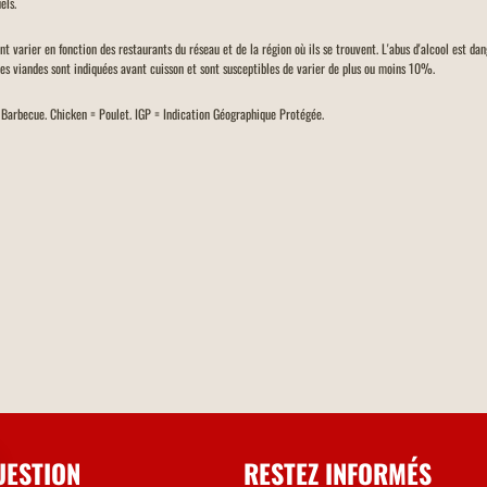
els.
ent varier en fonction des restaurants du réseau et de la région où ils se trouvent. L'abus d'alcool est d
des viandes sont indiquées avant cuisson et sont susceptibles de varier de plus ou moins 10%.
= Barbecue. Chicken = Poulet. IGP = Indication Géographique Protégée.
UESTION
RESTEZ INFORMÉS