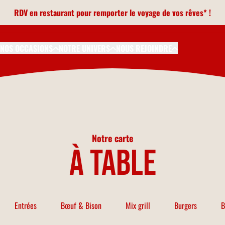
RDV en restaurant pour remporter le voyage de vos rêves* !
NOS OCCASIONS
NOTRE UNIVERS
NOUS REJOINDRE
Notre carte
à table
Entrées
Bœuf & Bison
Mix grill
Burgers
B