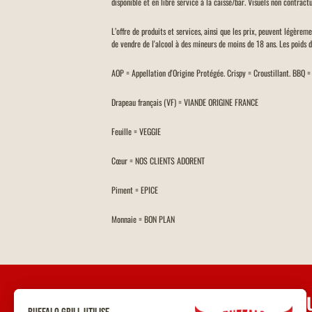
disponible et en libre service à la caisse/bar. Visuels non contractu
L’offre de produits et services, ainsi que les prix, peuvent légèrem
de vendre de l'alcool à des mineurs de moins de 18 ans. Les poids 
AOP = Appellation d'Origine Protégée. Crispy = Croustillant. BBQ 
Drapeau français (VF) = VIANDE ORIGINE FRANCE
Feuille = VEGGIE
Cœur = NOS CLIENTS ADORENT
Piment = EPICE
Monnaie = BON PLAN
UNE Q