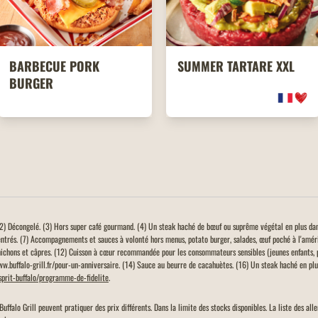
BARBECUE PORK
SUMMER TARTARE XXL
BURGER
. (2) Décongelé. (3) Hors super café gourmand. (4) Un steak haché de bœuf ou suprême végétal en plus da
entrés. (7) Accompagnements et sauces à volonté hors menus, potato burger, salades, œuf poché à l'amér
ichons et câpres. (12) Cuisson à cœur recommandée pour les consommateurs sensibles (jeunes enfants, 
www.buffalo-grill.fr/pour-un-anniversaire. (14) Sauce au beurre de cacahuètes. (16) Un steak haché en plus
esprit-buffalo/programme-de-fidelite
.
Buffalo Grill peuvent pratiquer des prix différents. Dans la limite des stocks disponibles. La liste des a