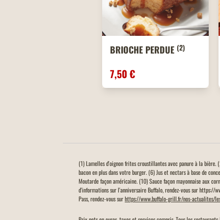
(2)
BRIOCHE PERDUE
7,50 €
(1) Lamelles d'oignon frites croustillantes avec panure à la bière
bacon en plus dans votre burger. (6) Jus et nectars à base de conc
Moutarde façon américaine. (10) Sauce façon mayonnaise aux corn
d'informations sur l'anniversaire Buffalo, rendez-vous sur https://
Pass, rendez-vous sur
https://www.buffalo-grill.fr/nos-actualites/l
Prix nets en euros, taxes et services compris. Tous les restaurants 