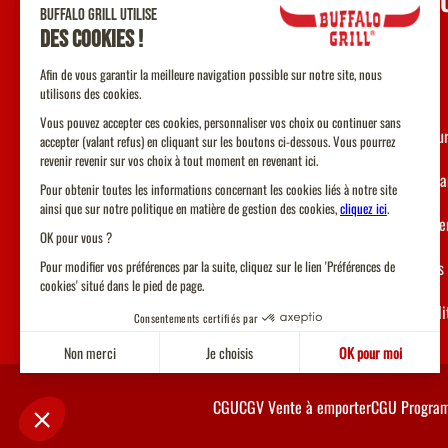
UNE Q
Contact
F.A.Q
Nos restau
Devenir fr
Recruteme
Allergènes
Accessibil
CGU
CGV Vente à emporter
CGU Program