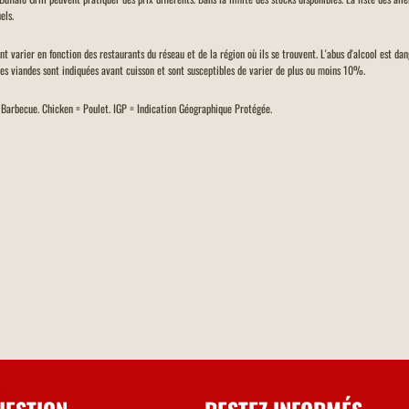
els.
ent varier en fonction des restaurants du réseau et de la région où ils se trouvent. L'abus d'alcool est d
des viandes sont indiquées avant cuisson et sont susceptibles de varier de plus ou moins 10%.
= Barbecue. Chicken = Poulet. IGP = Indication Géographique Protégée.