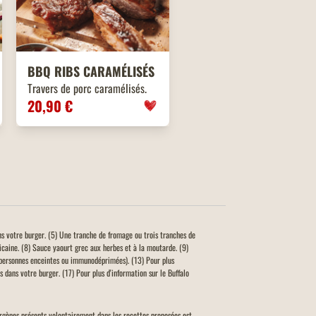
BBQ
RIBS
CARAMÉLISÉS
Travers de porc caramélisés.
20,90 €
ns votre burger. (5) Une tranche de fromage ou trois tranches de
icaine. (8) Sauce yaourt grec aux herbes et à la moutarde. (9)
personnes enceintes ou immunodéprimées). (13) Pour plus
 dans votre burger. (17) Pour plus d'information sur le Buffalo
llergènes présents volontairement dans les recettes proposées est