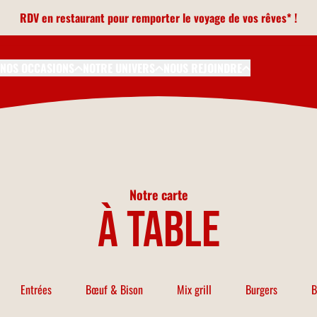
RDV en restaurant pour remporter le voyage de vos rêves* !
NOS OCCASIONS
NOTRE UNIVERS
NOUS REJOINDRE
Notre carte
à table
Entrées
Bœuf & Bison
Mix grill
Burgers
B