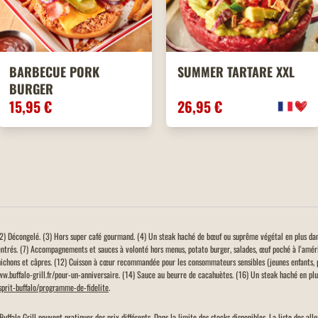
BARBECUE PORK
SUMMER TARTARE XXL
BURGER
15,95 €
26,95 €
. (2) Décongelé. (3) Hors super café gourmand. (4) Un steak haché de bœuf ou suprême végétal en plus da
entrés. (7) Accompagnements et sauces à volonté hors menus, potato burger, salades, œuf poché à l'amér
ichons et câpres. (12) Cuisson à cœur recommandée pour les consommateurs sensibles (jeunes enfants, 
www.buffalo-grill.fr/pour-un-anniversaire. (14) Sauce au beurre de cacahuètes. (16) Un steak haché en plus
esprit-buffalo/programme-de-fidelite
.
Buffalo Grill peuvent pratiquer des prix différents. Dans la limite des stocks disponibles. La liste des a