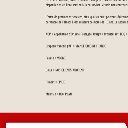
disponible et en libre service à la caisse/bar. Visuels non contractu
L’offre de produits et services, ainsi que les prix, peuvent légèrem
de vendre de l'alcool à des mineurs de moins de 18 ans. Les poids 
AOP = Appellation d'Origine Protégée. Crispy = Croustillant. BBQ 
Drapeau français (VF) = VIANDE ORIGINE FRANCE
Feuille = VEGGIE
Cœur = NOS CLIENTS ADORENT
Piment = EPICE
Monnaie = BON PLAN