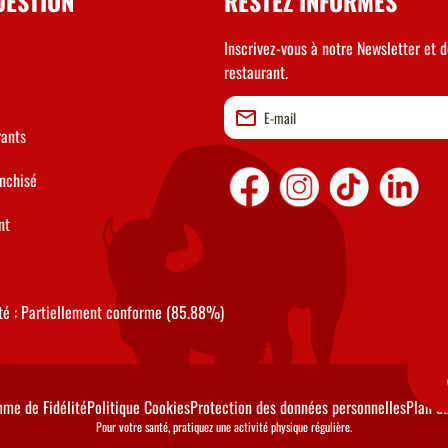
UESTION
RESTEZ INFORMÉS
Inscrivez-vous à notre Newsletter et d
restaurant.
rants
anchisé
nt
ité : Partiellement conforme (85.88%)
me de Fidélité
Politique Cookies
Protection des données personnelles
Plan du
Pour votre santé, pratiquez une activité physique régulière.