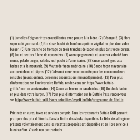
(1) Lamelles d'oignon frites croustillantes avec panure à la bière. (2) Décongelé. (3) Hors
super café gourmand. (4) Un steak haché de bœuf ou suprême végétal en plus dans votre
burger. (5) Une tranche de fromage ou trois tranches de bacon en plus dans votre burger.
(6) Jus et nectars à base de concentrés. (7) Accompagnements et sauces à volonté hors
menus, potato burger, salades, œuf poché à l'américaine. (8) Sauce yaourt grec aux
herbes et à la moutarde. (9) Moutarde façon américaine. (10) Sauce façon mayonnaise
aux cornichons et câpres. (12) Cuisson à cœur recommandée pour les consommateurs
sensibles (jeunes enfants, personnes enceintes ou immunodéprimées). (13) Pour plus
d'informations sur l'anniversaire Buffalo, rendez-vous sur https://www.buffalo-
grill.fr/pour-un-anniversaire. (14) Sauce au beurre de cacahuètes. (16) Un steak haché
en plus dans votre burger. (17) Pour plus d'information sur le Buffalo Pass, rendez-vous
sur
https://www.buffalo-grill.fr/nos-actualites/lesprit-buffalo/programme-de-fidelite
.
Prix nets en euros, taxes et services compris. Tous les restaurants Buffalo Grill peuvent
pratiquer des prix différents. Dans la limite des stocks disponibles. La liste des allergènes
présents volontairement dans les recettes proposées est disponible et en libre service à
la caisse/bar. Visuels non contractuels.