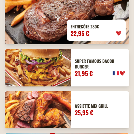
ENTRECÔTE 280G
22,95 €
SUPER FAMOUS BACON
BURGER
21,95 €
ASSIETTE MIX GRILL
25,95 €