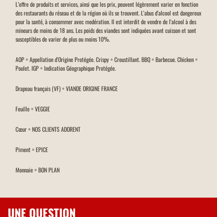
L’offre de produits et services, ainsi que les prix, peuvent légèrement varier en fonction
des restaurants du réseau et de la région où ils se trouvent. L'abus d'alcool est dangereux
pour la santé, à consommer avec modération. Il est interdit de vendre de l'alcool à des
mineurs de moins de 18 ans. Les poids des viandes sont indiquées avant cuisson et sont
susceptibles de varier de plus ou moins 10%.
AOP = Appellation d'Origine Protégée. Crispy = Croustillant. BBQ = Barbecue. Chicken =
Poulet. IGP = Indication Géographique Protégée.
Drapeau français (VF) = VIANDE ORIGINE FRANCE
Feuille = VEGGIE
Cœur = NOS CLIENTS ADORENT
Piment = EPICE
Monnaie = BON PLAN
UNE QUESTION