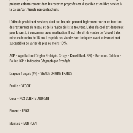
présents volontairement dans les recettes proposées est disponible et en libre service à
la caisse/bar. Visuels non contractuels.
L’offre de produits et services, ainsi que les prix, peuvent légèrement varier en fonction
des restaurants du réseau et de la région où ils se trouvent. L'abus d'alcool est dangereux
pour la santé, à consommer avec modération. Il est interdit de vendre de l'alcool à des
mineurs de moins de 18 ans. Les poids des viandes sont indiquées avant cuisson et sont
susceptibles de varier de plus ou moins 10%.
AOP = Appellation d'Origine Protégée. Crispy = Croustillant. BBQ = Barbecue. Chicken =
Poulet. IGP = Indication Géographique Protégée.
Drapeau français (VF) = VIANDE ORIGINE FRANCE
Feuille = VEGGIE
Cœur = NOS CLIENTS ADORENT
Piment = EPICE
Monnaie = BON PLAN