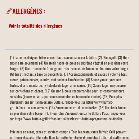
ALLERGÈNES :
Voir la totalité des allergènes
(1) Lamelles d'oignon frites croustillantes avec panure à la bière. (2) Décongelé. (3) Hors
super café gourmand. (4) Un steak haché de bœuf ou suprême végétal en plus dans votre
burger. (5) Une tranche de fromage ou trois tranches de bacon en plus dans votre burger.
(6) Jus et nectars à base de concentrés. (7) Accompagnements et sauces à volonté hors
menus, potato burger, salades, œuf poché à l'américaine. (8) Sauce yaourt grec aux
herbes et à la moutarde. (9) Moutarde façon américaine. (10) Sauce façon mayonnaise
aux cornichons et câpres. (12) Cuisson à cœur recommandée pour les consommateurs
sensibles (jeunes enfants, personnes enceintes ou immunodéprimées). (13) Pour plus
d'informations sur l'anniversaire Buffalo, rendez-vous sur https://www.buffalo-
grill.fr/pour-un-anniversaire. (14) Sauce au beurre de cacahuètes. (16) Un steak haché
en plus dans votre burger. (17) Pour plus d'information sur le Buffalo Pass, rendez-vous
sur
https://www.buffalo-grill.fr/nos-actualites/lesprit-buffalo/programme-de-fidelite
.
Prix nets en euros, taxes et services compris. Tous les restaurants Buffalo Grill peuvent
pratiquer des prix différents. Dans la limite des stocks disponibles. La liste des allergènes