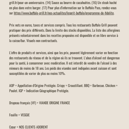
grill.fr/pour-un-anniversaire. (14) Sauce au beurre de cacahuètes. (16) Un steak haché
en plus dans votre burger. (17) Pour plus d'information sur le Buffalo Pass, rendez-vous
sur
https://www.buffalo-grill.fr/nos-actualites/lesprit-buffalo/programme-de-fidelite
.
Prix nets en euros, taxes et services compris. Tous les restaurants Buffalo Grill peuvent
pratiquer des prix différents. Dans la limite des stocks disponibles. La liste des allergènes
présents volontairement dans les recettes proposées est disponible et en libre service à
la caisse/bar. Visuels non contractuels.
L’offre de produits et services, ainsi que les prix, peuvent légèrement varier en fonction
des restaurants du réseau et de la région où ils se trouvent. L'abus d'alcool est dangereux
pour la santé, à consommer avec modération. Il est interdit de vendre de l'alcool à des
mineurs de moins de 18 ans. Les poids des viandes sont indiquées avant cuisson et sont
susceptibles de varier de plus ou moins 10%.
AOP = Appellation d'Origine Protégée. Crispy = Croustillant. BBQ = Barbecue. Chicken =
Poulet. IGP = Indication Géographique Protégée.
Drapeau français (VF) = VIANDE ORIGINE FRANCE
Feuille = VEGGIE
Cœur = NOS CLIENTS ADORENT