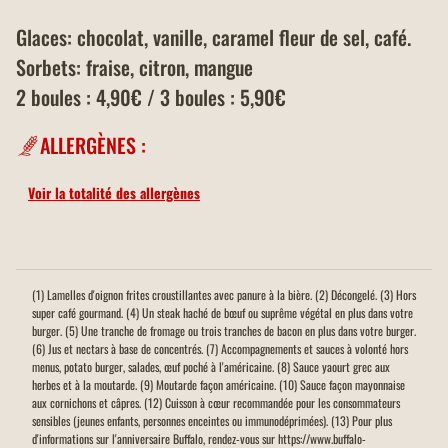
Glaces: chocolat, vanille, caramel fleur de sel, café.
Sorbets: fraise, citron, mangue
2 boules : 4,90€ / 3 boules : 5,90€
ALLERGÈNES :
Voir la totalité des allergènes
(1) Lamelles d'oignon frites croustillantes avec panure à la bière. (2) Décongelé. (3) Hors
super café gourmand. (4) Un steak haché de bœuf ou suprême végétal en plus dans votre
burger. (5) Une tranche de fromage ou trois tranches de bacon en plus dans votre burger.
(6) Jus et nectars à base de concentrés. (7) Accompagnements et sauces à volonté hors
menus, potato burger, salades, œuf poché à l'américaine. (8) Sauce yaourt grec aux
herbes et à la moutarde. (9) Moutarde façon américaine. (10) Sauce façon mayonnaise
aux cornichons et câpres. (12) Cuisson à cœur recommandée pour les consommateurs
sensibles (jeunes enfants, personnes enceintes ou immunodéprimées). (13) Pour plus
d'informations sur l'anniversaire Buffalo, rendez-vous sur https://www.buffalo-