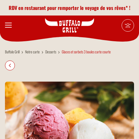
Aller au contenu principal
RDV en restaurant pour remporter le voyage de vos rêves* !
Buffalo Grill
Notre carte
Desserts
Glaces et sorbets 3 boules carte courte