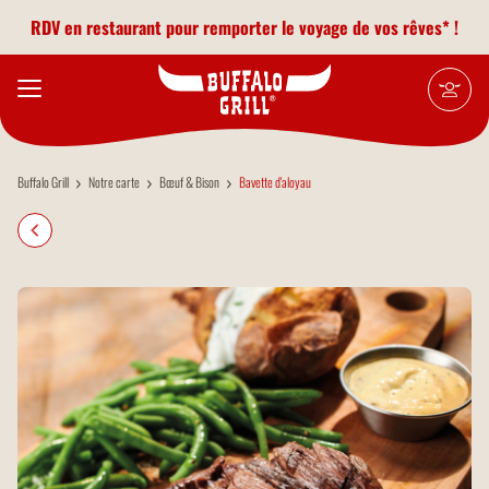
Aller au contenu principal
RDV en restaurant pour remporter le voyage de vos rêves* !
Buffalo Grill
Notre carte
Bœuf & Bison
Bavette d'aloyau