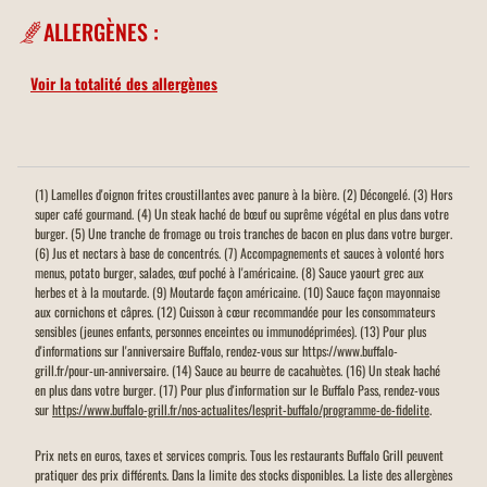
ALLERGÈNES :
Voir la totalité des allergènes
(1) Lamelles d'oignon frites croustillantes avec panure à la bière. (2) Décongelé. (3) Hors
super café gourmand. (4) Un steak haché de bœuf ou suprême végétal en plus dans votre
burger. (5) Une tranche de fromage ou trois tranches de bacon en plus dans votre burger.
(6) Jus et nectars à base de concentrés. (7) Accompagnements et sauces à volonté hors
menus, potato burger, salades, œuf poché à l'américaine. (8) Sauce yaourt grec aux
herbes et à la moutarde. (9) Moutarde façon américaine. (10) Sauce façon mayonnaise
aux cornichons et câpres. (12) Cuisson à cœur recommandée pour les consommateurs
sensibles (jeunes enfants, personnes enceintes ou immunodéprimées). (13) Pour plus
d'informations sur l'anniversaire Buffalo, rendez-vous sur https://www.buffalo-
grill.fr/pour-un-anniversaire. (14) Sauce au beurre de cacahuètes. (16) Un steak haché
en plus dans votre burger. (17) Pour plus d'information sur le Buffalo Pass, rendez-vous
sur
https://www.buffalo-grill.fr/nos-actualites/lesprit-buffalo/programme-de-fidelite
.
Prix nets en euros, taxes et services compris. Tous les restaurants Buffalo Grill peuvent
pratiquer des prix différents. Dans la limite des stocks disponibles. La liste des allergènes