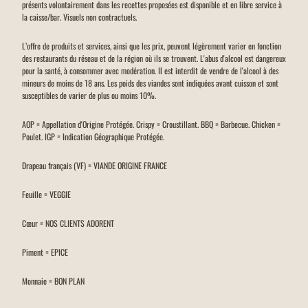
présents volontairement dans les recettes proposées est disponible et en libre service à
la caisse/bar. Visuels non contractuels.
L’offre de produits et services, ainsi que les prix, peuvent légèrement varier en fonction
des restaurants du réseau et de la région où ils se trouvent. L'abus d'alcool est dangereux
pour la santé, à consommer avec modération. Il est interdit de vendre de l'alcool à des
mineurs de moins de 18 ans. Les poids des viandes sont indiquées avant cuisson et sont
susceptibles de varier de plus ou moins 10%.
AOP = Appellation d'Origine Protégée. Crispy = Croustillant. BBQ = Barbecue. Chicken =
Poulet. IGP = Indication Géographique Protégée.
Drapeau français (VF) = VIANDE ORIGINE FRANCE
Feuille = VEGGIE
Cœur = NOS CLIENTS ADORENT
Piment = EPICE
Monnaie = BON PLAN