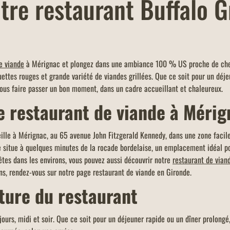
re restaurant Buffalo Gr
OFFRE EDENRED 5% ADDITION
OFFR
rill,
-5% de réduction sur l'addition de toute la
Un men
r un
table ou commande en vente à emporter et
restaur
e viande
à Mérignac et plongez dans une ambiance 100 % US proche de chez 
n pour
click & collect (avec paiement sur place),
votre c
ettes rouges et grande variété de viandes grillées. Que ce soit pour un déje
d'un montant minimum de 40 euros.
limite 
ous faire passer un bon moment, dans un cadre accueillant et chaleureux.
e restaurant de viande à Mérig
eille à Mérignac, au 65 avenue John Fitzgerald Kennedy, dans une zone facil
 se situe à quelques minutes de la rocade bordelaise, un emplacement idéal
 êtes dans les environs, vous pouvez aussi découvrir notre
restaurant de vian
ns, rendez-vous sur notre page restaurant de viande en Gironde.
ture du restaurant
jours, midi et soir. Que ce soit pour un déjeuner rapide ou un dîner prolongé,