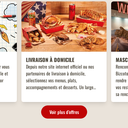
LIVRAISON À DOMICILE
MASC
r vous
Depuis notre site internet officiel ou nos
Rencon
le et
partenaires de livraison à domicile,
Bizcoto
tor
sélectionnez vos menus, plats,
rendre 
accompagnements et desserts. Un large
vos res
choix de plats vous attend, adaptés à toutes
sa renc
les envies !
enfant
!
Voir plus d’offres