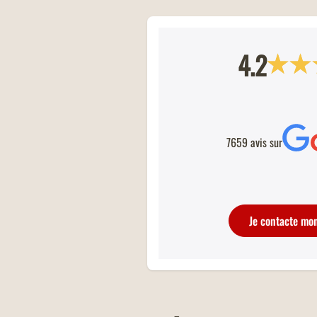
4.2
RESTAURANTS RÉNOVÉS
Tout beaux, tout neufs ! Retrouvez tou
restaurants Buffalo Grill fraîchement
7659 avis sur
rénovés.
Je contacte mo