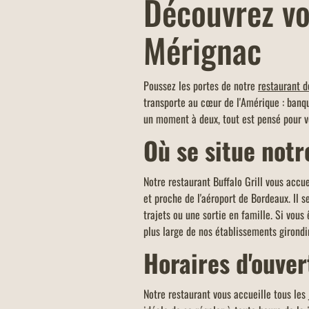
Découvrez vot
Mérignac
COMMANDEZ À EMPORTER
Commandez à emporter chez Buffalo G
votre restaurant s'occupe de tout, pou
Poussez les portes de notre
restaurant d
dîner en famille ou entre amis, ou bie
transporte au cœur de l'Amérique : banqu
une pause déjeuner rapide !
un moment à deux, tout est pensé pour v
Où se situe notr
Notre restaurant Buffalo Grill vous accu
et proche de l'aéroport de Bordeaux. Il
trajets ou une sortie en famille. Si vous
plus large de nos établissements girondi
Horaires d'ouver
Notre restaurant vous accueille tous les 