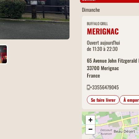
Dimanche
BUFFALO GRILL
MERIGNAC
Ouvert aujourd'hui
de 11:30 à 22:30
65 Avenue John Fitzgerald
33700
Merignac
France
+33556479045
Se faire livrer
À empor
+
−