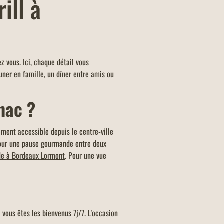
ill à
E FAMILLES NOMBREUSES
u KIDS offert dans tous les
ants Buffalo Grill sur présentation de
vous. Ici, chaque détail vous
arte famille nombreuse et dans la
uner en famille, un dîner entre amis ou
d'un menu KIDS par addition.
nac ?
ement accessible depuis le centre-ville
 pour une pause gourmande entre deux
de à Bordeaux Lormont
. Pour une vue
 vous êtes les bienvenus 7j/7. L'occasion