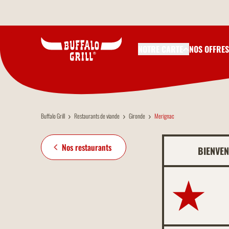
Aller au contenu principal
NOTRE CARTE
NOS OFFRES
Buffalo Grill
Restaurants de viande
Gironde
Merignac
Nos restaurants
BIENVE